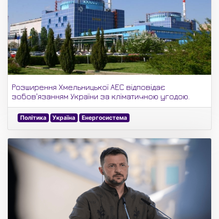
Розширення Хмельницької АЕС відповідає
зобов'язанням України за кліматичною угодою.
Політика
Україна
Енергосистема