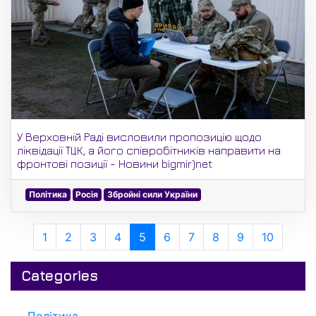
У Верховній Раді висловили пропозицію щодо
ліквідації ТЦК, а його співробітників направити на
фронтові позиції - Новини bigmir)net
Політика
Росія
Збройні сили України
1
2
3
4
5
6
7
8
9
10
Categories