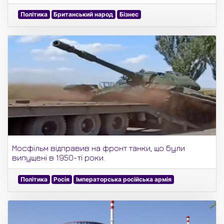
Політика
Британський народ
Бізнес
Мосфільм відправив на фронт танки, що були
випущені в 1950-ті роки.
Політика
Росія
Імператорська російська армія