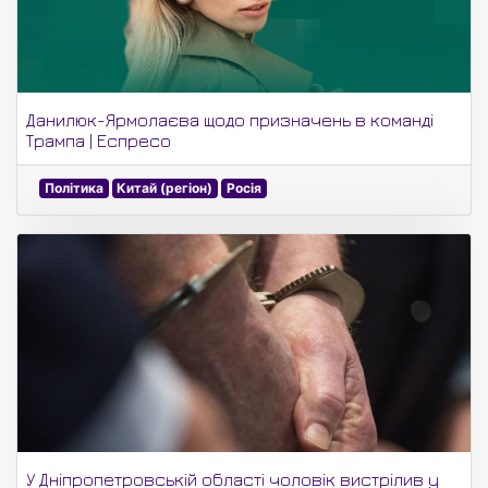
Данилюк-Ярмолаєва щодо призначень в команді
Трампа | Еспресо
Політика
Китай (регіон)
Росія
У Дніпропетровській області чоловік вистрілив у