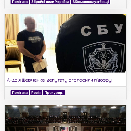
Політика
Збройні сили України
Військовослужбовці
Андрія Шевченка: депутату оголосили підозру.
Політика
Росія
Прокурор.