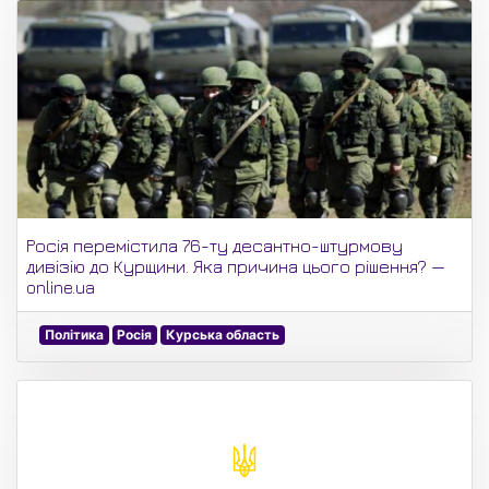
Росія перемістила 76-ту десантно-штурмову
дивізію до Курщини. Яка причина цього рішення? —
online.ua
Політика
Росія
Курська область