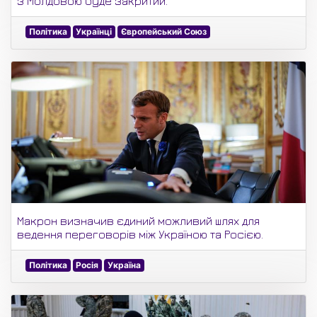
з Молдовою буде закритий.
Політика
Українці
Європейський Союз
Макрон визначив єдиний можливий шлях для
ведення переговорів між Україною та Росією.
Політика
Росія
Україна