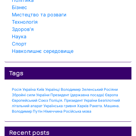
Політика
Бізнес
Мистецтво та розваги
Технологія
Здоров'я
Наука
Спорт
Навколишнє середовище
Tags
Росія
Україна
Київ
Українці
Володимир Зеленський
Росіяни
Збройні сили України
Президент (державна посада)
Європа
Європейський Союз
Поліція.
Президент України
Безпілотний
літальний апарат
Українська гривня
Харків
Ракета.
Машина.
Володимир Путін
Німеччина
Російська мова
Recent posts