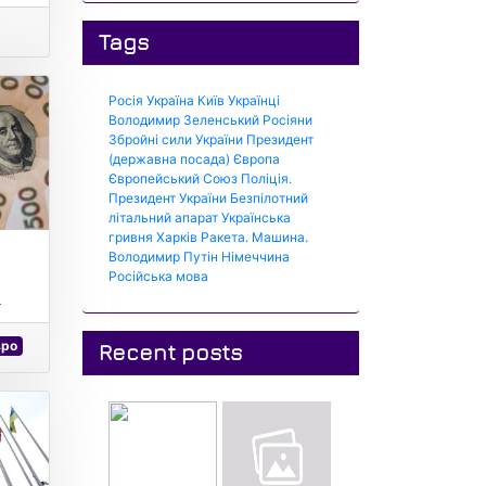
Tags
Росія
Україна
Київ
Українці
Володимир Зеленський
Росіяни
Збройні сили України
Президент
(державна посада)
Європа
Європейський Союз
Поліція.
Президент України
Безпілотний
літальний апарат
Українська
гривня
Харків
Ракета.
Машина.
Володимир Путін
Німеччина
Російська мова
.
вро
Recent posts