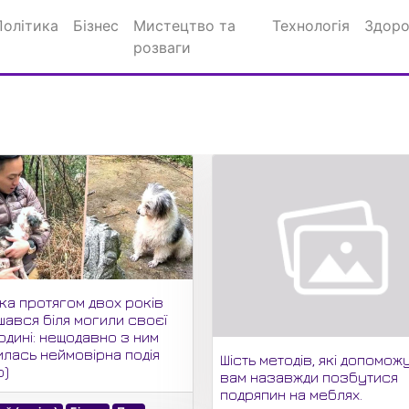
Політика
Бізнес
Мистецтво та
Технологія
Здоро
розваги
ка протягом двох років
шався біля могили своєї
одині: нещодавно з ним
илась неймовірна подія
Шість методів, які допомож
о)
вам назавжди позбутися
подряпин на меблях.