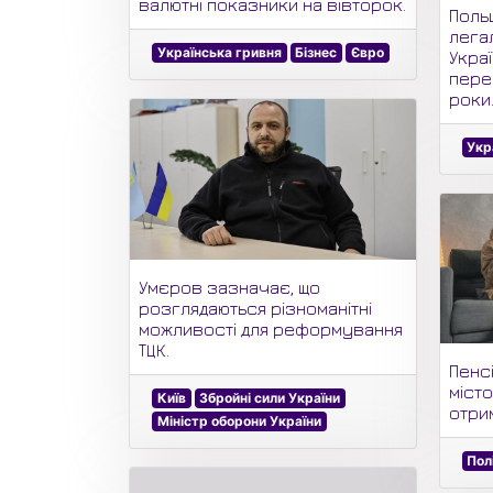
валютні показники на вівторок.
Поль
легал
Українська гривня
Бізнес
Євро
Укра
переб
роки
Укр
Умєров зазначає, що
розглядаються різноманітні
можливості для реформування
ТЦК.
Пенсі
міст
Київ
Збройні сили України
отри
Міністр оборони України
Пол