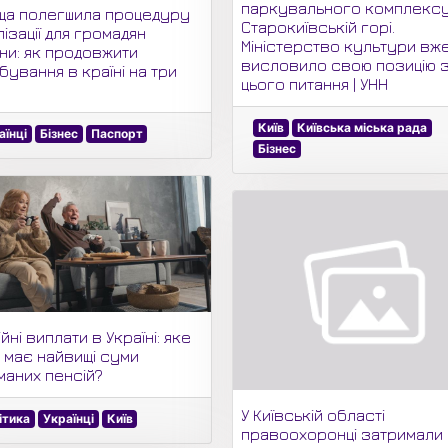
паркувального комплексу
ща полегшила процедуру
Старокиївській горі.
ізації для громадян
Міністерство культури вж
їни: як продовжити
висловило свою позицію 
ування в країні на три
цього питання | УНН
.
Київ
Київська міська рада
аїнці
Бізнес
Паспорт
Бізнес
йні виплати в Україні: яке
о має найвищі суми
маних пенсій?
У Київській області
ітика
Українці
Київ
правоохоронці затримали