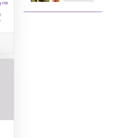
 на
е
з