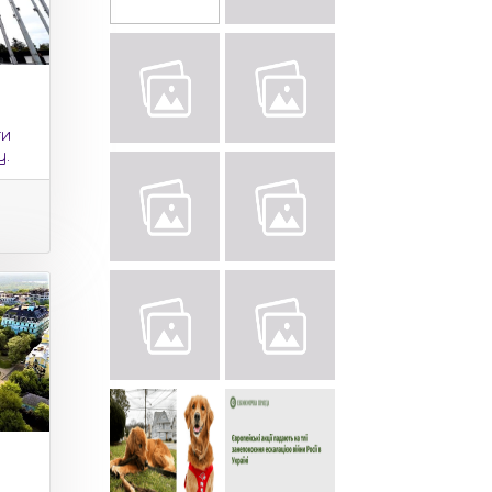
ти
у.