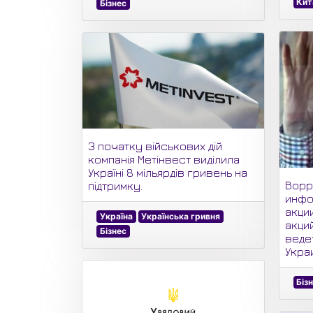
Кит
Бізнес
З початку військових дій
компанія Метінвест виділила
Україні 8 мільярдів гривень на
Ворр
підтримку.
инфо
акци
Україна
Українська гривня
акций
Бізнес
веде
Укра
Біз