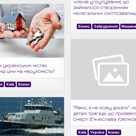
членів угрупування, що
займалося створенням
нелегальних сміттєзвалищ
Бізнес
Забруднення
Машина
х українських містах
щі ціни на нерухомість?
ія
Київ
Бізнес
"Мамо, я не можу дихати": н
деталі трагедії, що призвел
смерті В'ячеслава Узелко
Київ
Україна
Бізнес