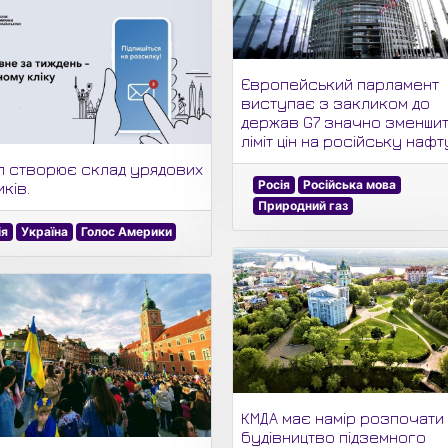
Європейський парламент
виступає з закликом до
держав G7 значно зменши
ліміт цін на російську нафт
п створює склад урядових
Росія
Російська мова
ків.
Природний газ
ія
Україна
Голос Америки
КМДА має намір розпочати
будівництво підземного