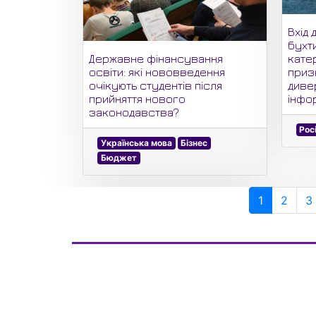
Вхід
бухт
кате
Державне фінансування
приз
освіти: які нововведення
дивер
очікують студентів після
інфо
прийняття нового
законодавства?
Рос
Українська мова
Бізнес
Бюджет
1
2
3