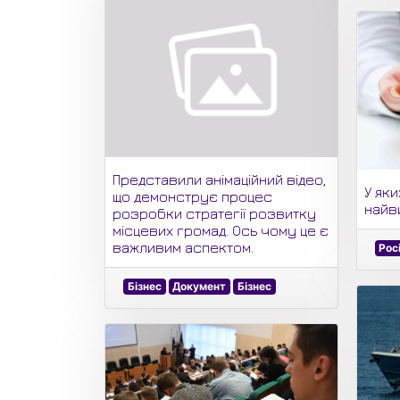
Представили анімаційний відео,
У яки
що демонструє процес
найви
розробки стратегії розвитку
місцевих громад. Ось чому це є
важливим аспектом.
Рос
Бізнес
Документ
Бізнес