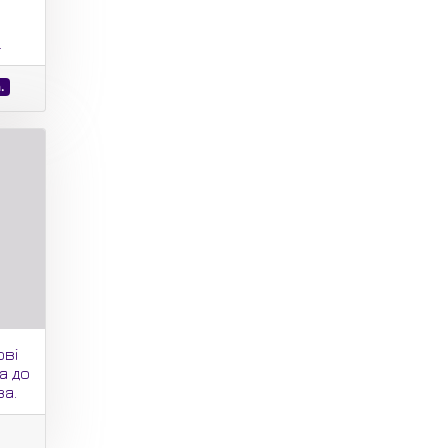
.
.
ові
а до
ва.