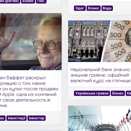
ай (регіон)
Бізнес
Пес.
Одяг
Бізнес
Вода
Національний банк значно
зміцнив гривню: офіційний
ен Баффет раскрыл
валютний курс на п’ятницю
рмацию о том, какие
и он купил после продажи
Українська гривня
Бізнес
Є
 Apple: одна из компаний
т свою деятельность в
ине.
нес
Інвестиції
Інвестор