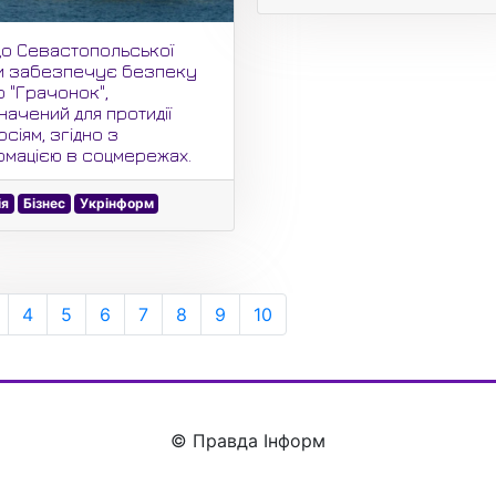
 до Севастопольської
и забезпечує безпеку
р "Грачонок",
начений для протидії
сіям, згідно з
рмацією в соцмережах.
ія
Бізнес
Укрінформ
4
5
6
7
8
9
10
© Правда Інформ