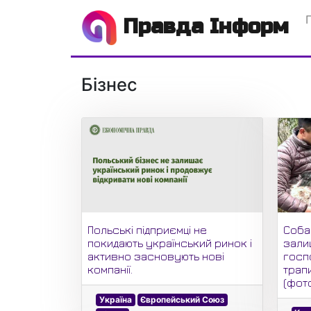
Правда Інформ
Бізнес
Польські підприємці не
Соба
покидають український ринок і
зали
активно засновують нові
госп
компанії.
трап
(фот
Україна
Європейський Союз