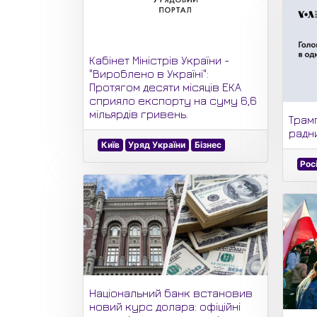
Кабінет Міністрів України -
"Вироблено в Україні":
Протягом десяти місяців ЕКА
сприяло експорту на суму 6,6
мільярдів гривень.
Трам
радни
Київ
Уряд України
Бізнес
Рос
Національний банк встановив
новий курс долара: офіційні