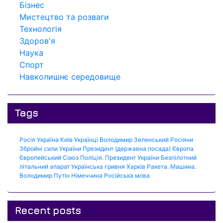
Бізнес
Мистецтво та розваги
Технологія
Здоров'я
Наука
Спорт
Навколишнє середовище
Tags
Росія
Україна
Київ
Українці
Володимир Зеленський
Росіяни
Збройні сили України
Президент (державна посада)
Європа
Європейський Союз
Поліція.
Президент України
Безпілотний
літальний апарат
Українська гривня
Харків
Ракета.
Машина.
Володимир Путін
Німеччина
Російська мова
Recent posts