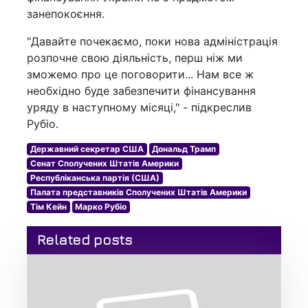
занепокоєння.
"Давайте почекаємо, поки нова адміністрація
розпочне свою діяльність, перш ніж ми
зможемо про це поговорити... Нам все ж
необхідно буде забезпечити фінансування
уряду в наступному місяці," - підкреслив
Рубіо.
Державний секретар США
Дональд Трамп
Сенат Сполучених Штатів Америки
Республіканська партія (США)
Палата представників Сполучених Штатів Америки
Тім Кейн
Марко Рубіо
Related posts