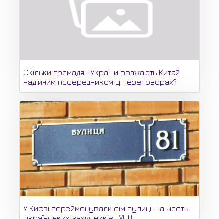
Скільки громадян України вважають Китай
надійним посередником у переговорах?
У Києві перейменували сім вулиць на честь
українських захисників | УНН