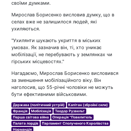
своїми думками.
Мирослав Борисенко висловив думку, що в
селах вже не залишилося людей, які
ухиляються.
"Ухилянти шукають укриття в міських
умовах. Як зазначив він, ті, хто уникає
мобілізації, не перебувають у землянках чи
гірських місцевостях."
Нагадаємо, Мирослав Борисенко висловився
за зменшення мобілізаційного віку. Він
наголосив, що 55-річні чоловіки не можуть
бути ефективними військовими.
Держава (політичний устрій)
Капітан (збройні сили)
Франція
Мобілізація
Теодор Рузвельт
Перша світова війна
Операція "Повелитель
Палата лордів
Парламент Сполученого Королівства
Нормандія