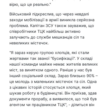
вірю, що це реально."
Військовий підкреслив, що через невдалі
заходи мобілізації в армії виникла серйозна
проблема. Капітан ЗСУ також зауважив, що
співробітники ТЦК найбільш активно
залучають до служби мешканців сіл та
невеликих містечок.
"Я зараз керую групою хлопців, які стали
жертвами так званої "бусифікації". У складі
нашої команди майже немає жителів великих
міст, за винятком одного. Раніше у нас був
інший соціальний склад. Зараз близько 90% –
це молодь з маленьких містечок та сіл. Одна
з цікавих історій стосується хлопця, який
шукав роботу в будівництві. Він приїхав, здав
документи прорабу, а виявилося, що той був
агентом чи працівником ТЦК", - ділиться він