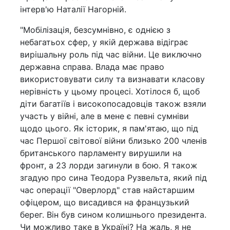
інтерв'ю Наталії Нагорній.
"Мобілізація, безсумнівно, є однією з
небагатьох сфер, у якій держава відіграє
вирішальну роль під час війни. Це виключно
державна справа. Влада має право
використовувати силу та визнавати класову
нерівність у цьому процесі. Хотілося б, щоб
діти багатіїв і високопосадовців також взяли
участь у війні, але в мене є певні сумніви
щодо цього. Як історик, я пам'ятаю, що під
час Першої світової війни близько 200 членів
британського парламенту вирушили на
фронт, а 23 лорди загинули в бою. Я також
згадую про сина Теодора Рузвельта, який під
час операції "Оверлорд" став найстаршим
офіцером, що висадився на французький
берег. Він був сином колишнього президента.
Чи можливо таке в Україні? На жаль, я не