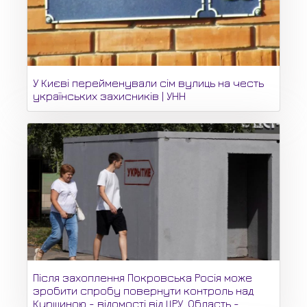
У Києві перейменували сім вулиць на честь
українських захисників | УНН
Після захоплення Покровська Росія може
зробити спробу повернути контроль над
Курщиною - відомості від ЦРУ. Область -