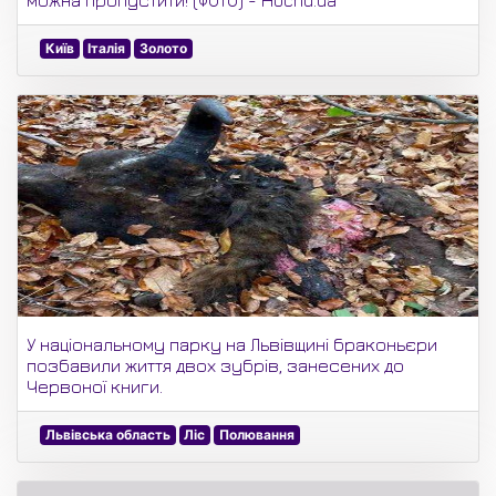
можна пропустити! (ФОТО) - Hochu.ua
Київ
Італія
Золото
У національному парку на Львівщині браконьєри
позбавили життя двох зубрів, занесених до
Червоної книги.
Львівська область
Ліс
Полювання