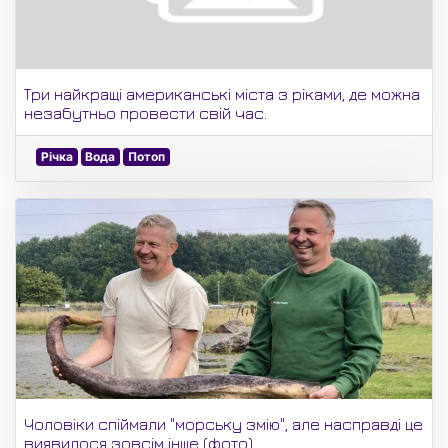
Три найкращі американські міста з ріками, де можна
незабутньо провести свій час.
Річка
Вода
Потоп
Чоловіки спіймали "морську змію", але насправді це
виявилося зовсім інше (фото)