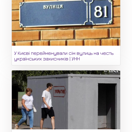
У Києві перейменували сім вулиць на честь
українських захисників | УНН