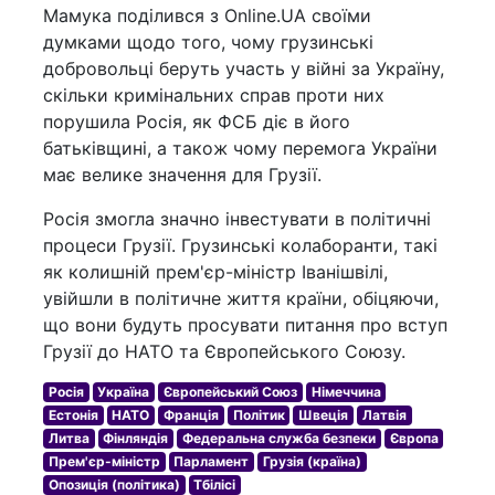
Мамука поділився з Online.UA своїми
думками щодо того, чому грузинські
добровольці беруть участь у війні за Україну,
скільки кримінальних справ проти них
порушила Росія, як ФСБ діє в його
батьківщині, а також чому перемога України
має велике значення для Грузії.
Росія змогла значно інвестувати в політичні
процеси Грузії. Грузинські колаборанти, такі
як колишній прем'єр-міністр Іванішвілі,
увійшли в політичне життя країни, обіцяючи,
що вони будуть просувати питання про вступ
Грузії до НАТО та Європейського Союзу.
Росія
Україна
Європейський Союз
Німеччина
Естонія
НАТО
Франція
Політик
Швеція
Латвія
Литва
Фінляндія
Федеральна служба безпеки
Європа
Прем'єр-міністр
Парламент
Грузія (країна)
Опозиція (політика)
Тбілісі