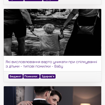
Які висловлювання варто уникати при спілкуванні
з дітьми - типові помилки - Baby
Бюджет
Психолог.
Здоров'я