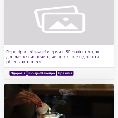
Перевірка фізичної форми в 50 років: тест, що
допоможе визначити, чи варто вам підвищити
рівень активності
Здоров'я
Ріо-де-Жанейро
Бразилія