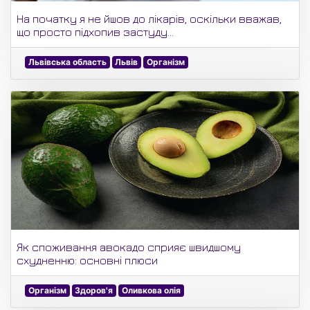
На початку я не йшов до лікарів, оскільки вважав,
що просто підхопив застуду...
Львівська область
Львів
Організм
Як споживання авокадо сприяє швидшому
схудненню: основні плюси
Організм
Здоров'я
Оливкова олія