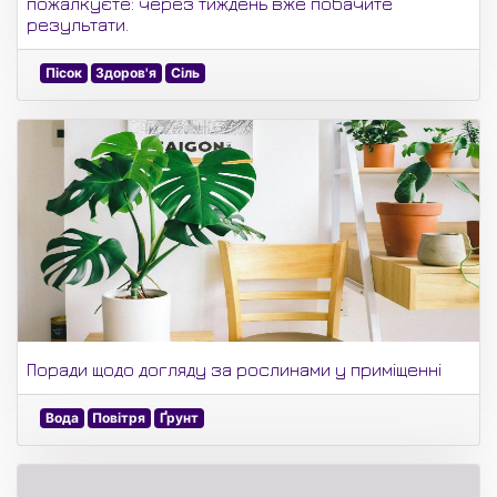
пожалкуєте: через тиждень вже побачите
результати.
Пісок
Здоров'я
Сіль
Поради щодо догляду за рослинами у приміщенні
Вода
Повітря
Ґрунт