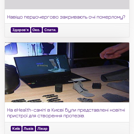
Навіщо першочергово закривають очі померлому?
Здоров'я
Око.
Спати.
На eHealth-саміті в Києві були представлені новітні
пристрої для створення протезів.
Київ
Львів
Лікар