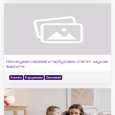
Неочікувані переваги гарбузових спагеті: наукові
відкриття
Кнопка
Карцинома
Овочевий