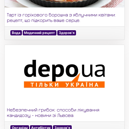
Тарт із горіхового борошна з яблучними квітами:
рецепт, що підкорить ваше серце.
Вода
Медичний рецепт
Здоров'я
Небезпечний грибок: способи лікування
кандидозу - новини зі Львова.
Організм
Антибіотик
Здоров'я