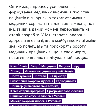
Оптимізація процесу усиновлення,
формування медичних висновків про стан
пацієнтів в лікарнях, а також отримання
медичних сертифікатів для водіїв – всі ці нові
ініціативи в даний момент перебувають на
стадії розробки. У Міністерстві охорони
здоров'я впевнені, що в майбутньому ці зміни
значно полегшать та прискорять роботу
медичних працівників, що, в свою чергу,
позитивно вплине на лікувальний процес.
Київ
Львів
Лікар
Медицина
Пацієнт
Хірург.
Прилад.
Фізична медицина та реабілітація
Протезування
Протези
3D-принтер
Електронна охорона здоров'я
Радіоприймач
Принтер (обчислювальна техніка)
Комп'ютерна програма
Програмне забезпечення
Національна служба здоров'я України
Міністр охорони здоров'я (Україна)
Міністерство охорони здоров'я (Україна)
Анатомія