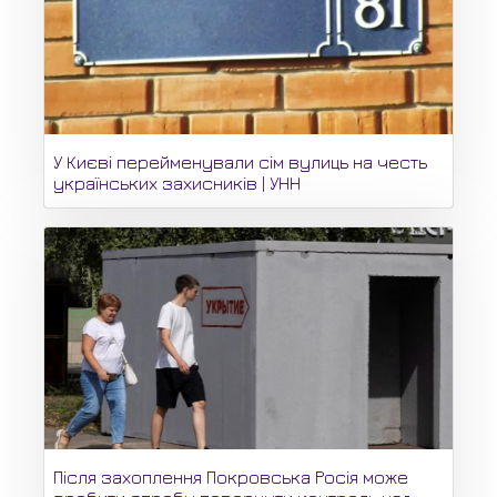
У Києві перейменували сім вулиць на честь
українських захисників | УНН
Після захоплення Покровська Росія може