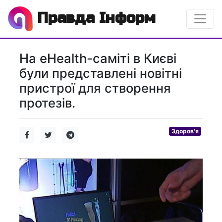
Правда Інформ
На eHealth-саміті в Києві
були представлені новітні
пристрої для створення
протезів.
Здоров'я