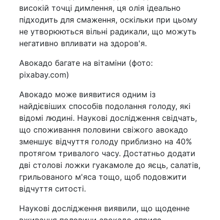
високій точці димлення, ця олія ідеально
підходить для смаження, оскільки при цьому
не утворюються вільні радикали, що можуть
негативно впливати на здоров'я.
Авокадо багате на вітаміни (фото:
pixabay.com)
Авокадо може виявитися одним із
найдієвіших способів подолання голоду, які
відомі людині. Наукові дослідження свідчать,
що споживання половини свіжого авокадо
зменшує відчуття голоду приблизно на 40%
протягом тривалого часу. Достатньо додати
дві столові ложки гуакамоле до яєць, салатів,
грильованого м'яса тощо, щоб подовжити
відчуття ситості.
Наукові дослідження виявили, що щоденне
вживання половини авокадо сприяє