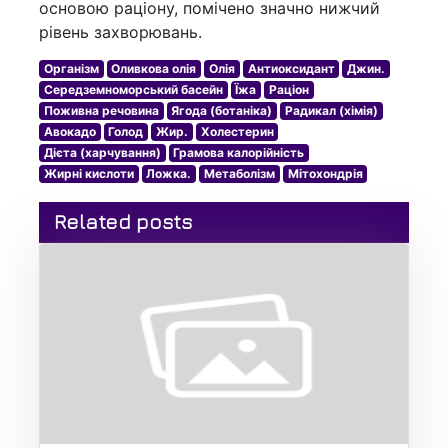
основою раціону, помічено значно нижчий
рівень захворювань.
Організм
Оливкова олія
Олія
Антиоксидант
Джин.
Середземноморський басейн
Їжа
Раціон
Поживна речовина
Ягода (ботаніка)
Радикал (хімія)
Авокадо
Голод
Жир.
Холестерин
Дієта (харчування)
Грамова калорійність
Жирні кислоти
Ложка.
Метаболізм
Мітохондрія
Related posts