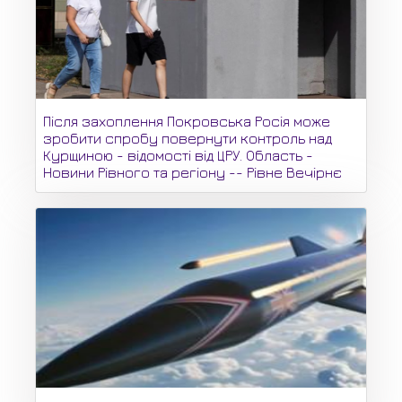
Після захоплення Покровська Росія може
зробити спробу повернути контроль над
Курщиною - відомості від ЦРУ. Область -
Новини Рівного та регіону -- Рівне Вечірнє