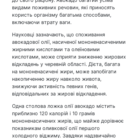
видами поживних речовин, які приносять
користь організму багатьма способами,
включаючи втрату ваги.
Науковці зазначають, що споживання
авокадової олії, насиченої мононенасиченими
жирними кислотами та олеїновими
кислотами, може сприяти зниженню жирових
відкладень у черевній області. Дієта, багата
на мононенасичені жири, може запобігати
накопиченню жиру навколо живота,
знижуючи активність певних генів,
відповідальних за жирові відкладення.
Одна столова ложка олії авокадо містить
приблизно 120 калорій і 10 грамів
мононенасичених жирів, що майже дорівнює
показникам оливкової олії першого
холодного віджиму. Завдяки надзвичайно