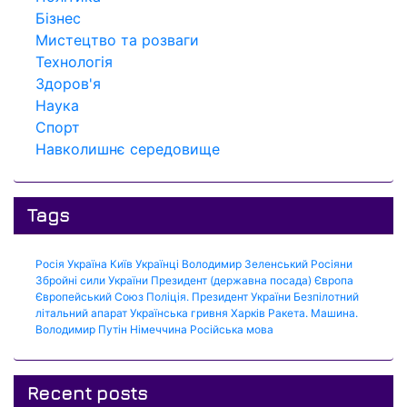
Бізнес
Мистецтво та розваги
Технологія
Здоров'я
Наука
Спорт
Навколишнє середовище
Tags
Росія
Україна
Київ
Українці
Володимир Зеленський
Росіяни
Збройні сили України
Президент (державна посада)
Європа
Європейський Союз
Поліція.
Президент України
Безпілотний
літальний апарат
Українська гривня
Харків
Ракета.
Машина.
Володимир Путін
Німеччина
Російська мова
Recent posts