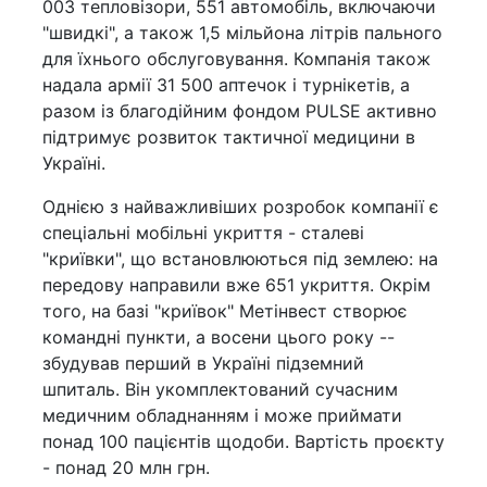
003 тепловізори, 551 автомобіль, включаючи
"швидкі", а також 1,5 мільйона літрів пального
для їхнього обслуговування. Компанія також
надала армії 31 500 аптечок і турнікетів, а
разом із благодійним фондом PULSE активно
підтримує розвиток тактичної медицини в
Україні.
Однією з найважливіших розробок компанії є
спеціальні мобільні укриття - сталеві
"криївки", що встановлюються під землею: на
передову направили вже 651 укриття. Окрім
того, на базі "криївок" Метінвест створює
командні пункти, а восени цього року --
збудував перший в Україні підземний
шпиталь. Він укомплектований сучасним
медичним обладнанням і може приймати
понад 100 пацієнтів щодоби. Вартість проєкту
- понад 20 млн грн.