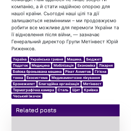
компанію, а й стати надійною опорою для
нашої країни. Сьогодні наші цілі та дії
залишаються незмінними – ми продовжуємо
робити все можливе для перемоги України та
її відновлення після війни, — зазначає
Генеральний директор Групи Метінвест Юрій
Риженков.
Україна
Українська гривня
Машина.
Бюджет
Податок
Медицина
Мобілізація
Економіка
Лікарня
Бойова броньована машина
Рінат Ахметов
Гігієна
тонна
Екосистема
Медикаментозне лікування
Бронежилет
Благодійна організація
Метінвест
Термографічна камера
Сталь
Щит
Криївка
Чеський їжачок
Related posts