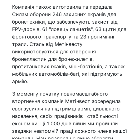
Компанія також виготовила та передала
Силам оборони 246 захисних екранів для
бронетехніки, що забезпечують захист від
FPV-дронів, 61 "ловець ланцетів", 63 щити для
фронтового транспорту та 23 протимінні
трали. Сталь від Метінвесту
використовується для створення
бронепластин для бронежилетів,
протитанкових їжаків, міні-бастіонів, а також
мобільних автомобілів-багі, які підтримують
армію.
З моменту початку повномасштабного
вторгнення компанія Метінвест зосередила
свої зусилля на підтримці армії, цивільного
населення, своїх працівників і стабільності
економіки. Ці 1 000 днів війни ми пройшли
завдяки невтомній праці кожного члена нашої
команди. Нам вдалося не лише зберегти