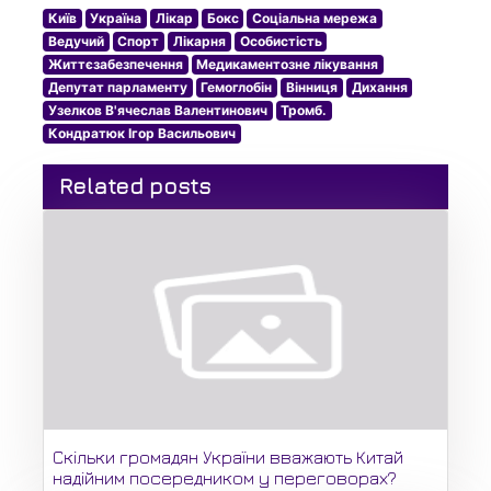
Київ
Україна
Лікар
Бокс
Соціальна мережа
Ведучий
Спорт
Лікарня
Особистість
Життєзабезпечення
Медикаментозне лікування
Депутат парламенту
Гемоглобін
Вінниця
Дихання
Узелков В'ячеслав Валентинович
Тромб.
Кондратюк Ігор Васильович
Related posts
Скільки громадян України вважають Китай
надійним посередником у переговорах?