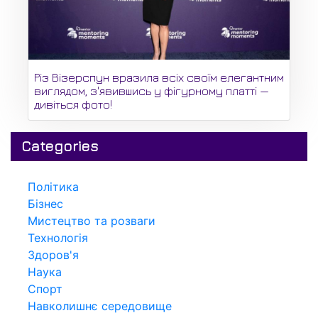
Різ Візерспун вразила всіх своїм елегантним
виглядом, з'явившись у фігурному платті —
дивіться фото!
Categories
Політика
Бізнес
Мистецтво та розваги
Технологія
Здоров'я
Наука
Спорт
Навколишнє середовище