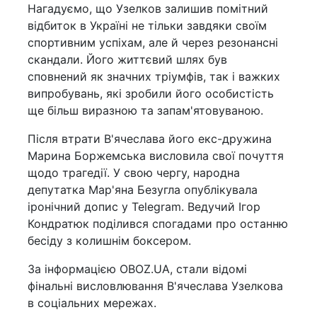
Нагадуємо, що Узелков залишив помітний
відбиток в Україні не тільки завдяки своїм
спортивним успіхам, але й через резонансні
скандали. Його життєвий шлях був
сповнений як значних тріумфів, так і важких
випробувань, які зробили його особистість
ще більш виразною та запам'ятовуваною.
Після втрати В'ячеслава його екс-дружина
Марина Боржемська висловила свої почуття
щодо трагедії. У свою чергу, народна
депутатка Мар'яна Безугла опублікувала
іронічний допис у Telegram. Ведучий Ігор
Кондратюк поділився спогадами про останню
бесіду з колишнім боксером.
За інформацією OBOZ.UA, стали відомі
фінальні висловлювання В'ячеслава Узелкова
в соціальних мережах.