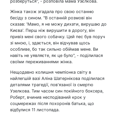
розберуться", - розповіла мама Узєлкова.
Жінка також згадала про свою останню
бесіду з сином. "В останній розмові він
сказав: 'Мамо, я не можу дихати, вирушаю до
Києва'. Перш ніж вирушити в дорогу, він
привіз мені свого собачку. Цей пес був поруч
зі мною, і, здається, він відчував щось
особливе, бо так сильно обіймав мене. Ви
навіть не уявляєте, як це було", - поділилася
своїми переживаннями жінка.
Нещодавно колишня чемпіонка світу в
найлегшій вазі Аліна Шатернікова поділилася
деталями трагедії, пов'язаної із смертю
Узелкова. Тим часом син покійного боксера,
Роберт, вчинив несподіваний крок у
соцмережах після похоронів батька, що
відбулися 11 листопада.