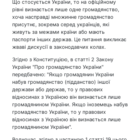
Що стосується України, то на офіційному
рівні визнається лише одне громадянство,
хоча насправді множинне громадянство
присутнє, зокрема серед українців, які
живуть за межами країни або мають
паспорти інших держав. Це питання викликає
жваві дискусії в законодавчих колах.
Згідно з Конституцією, в статті 2 Закону
України "Про громадянство України"
передбачено: "Якщо громадянин України
набув громадянство (підданство) іншої
держави або держав, то у правових
відносинах з Україною він визнається лише
громадянином України. Якщо іноземець набув
громадянство України, то у правових
відносинах з Україною він визнається лише
громадянином України".
Водночас, згідно з частиною 1 статті 19 цього