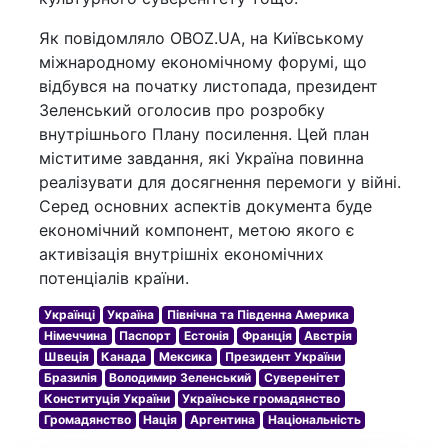
Як повідомляло OBOZ.UA, на Київському
міжнародному економічному форумі, що
відбувся на початку листопада, президент
Зеленський оголосив про розробку
внутрішнього Плану посилення. Цей план
міститиме завдання, які Україна повинна
реалізувати для досягнення перемоги у війні.
Серед основних аспектів документа буде
економічний компонент, метою якого є
активізація внутрішніх економічних
потенціалів країни.
Українці
Україна
Північна та Південна Америка
Німеччина
Паспорт
Естонія
Франція
Австрія
Швеція
Канада
Мексика
Президент України
Бразилія
Володимир Зеленський
Суверенітет
Конституція України
Українське громадянство
Громадянство
Нація
Аргентина
Національність