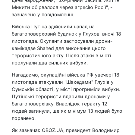
день народження, і 20-річний Василь. Життя
Микити обірвалося через агресію Росії", -
зазначено у повідомленні.
Війська Путіна здійснили напад на
багатоповерховий будинок у Глухові вночі 18
листопада. Окупанти застосували дрони-
камікадзе Shahed для виконання цього
терористичного акту. Після атаки в місті
пролунали два сильних вибухи.
Нагадаємо, окупаційні війська РФ увечері 18
листопада атакували "Шахедами" Глухів у
Сумській області, у місті прогриміли вибухи.
Путінські терористи вдарили дронами у
багатоповерхівку. Внаслідок теракту 12
людей загинули, ще як мінімум 13 людей було
поранено.
Як зазначає OBOZ.UA, президент Володимир