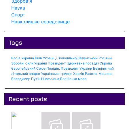
Здоров'я
Наука
Спорт
Навколишнє середовище
Tags
Росія
Україна
Київ
Українці
Володимир Зеленський
Росіяни
Збройні сили України
Президент (державна посада)
Європа
Європейський Союз
Поліція.
Президент України
Безпілотний
літальний апарат
Українська гривня
Харків
Ракета.
Машина.
Володимир Путін
Німеччина
Російська мова
Recent posts