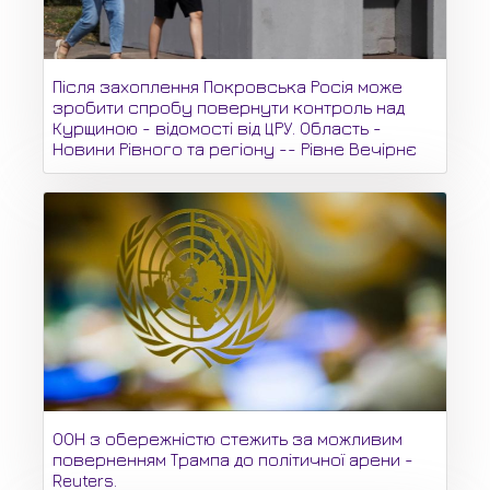
Після захоплення Покровська Росія може
зробити спробу повернути контроль над
Курщиною - відомості від ЦРУ. Область -
Новини Рівного та регіону -- Рівне Вечірнє
ООН з обережністю стежить за можливим
поверненням Трампа до політичної арени -
Reuters.