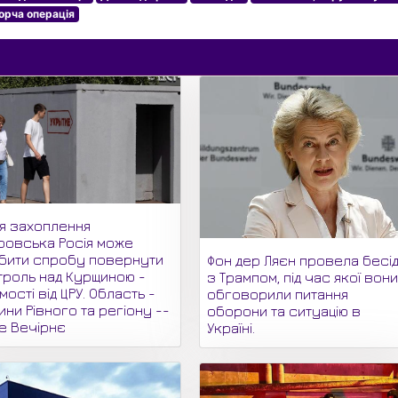
орча операція
ля захоплення
ровська Росія може
бити спробу повернути
Фон дер Ляєн провела бесі
троль над Курщиною -
з Трампом, під час якої вон
мості від ЦРУ. Область -
обговорили питання
ни Рівного та регіону --
оборони та ситуацію в
не Вечірнє
Україні.