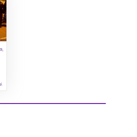
в,
і.