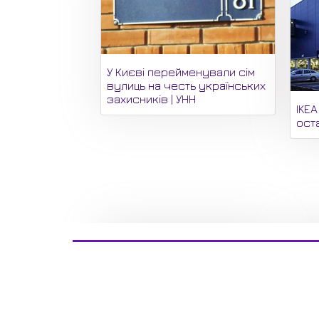
У Києві перейменували сім
вулиць на честь українських
захисників | УНН
IKE
оста