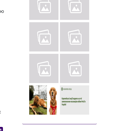
ою
є
я