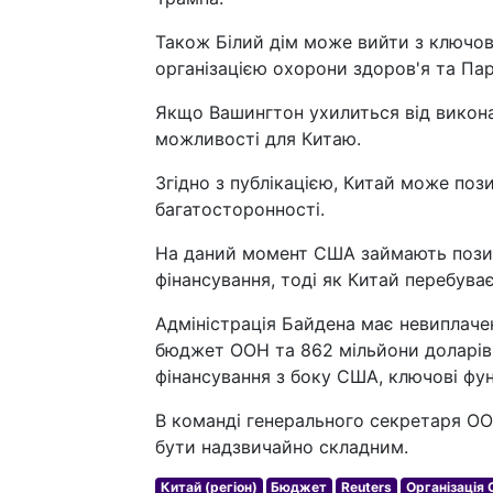
Також Білий дім може вийти з ключов
організацією охорони здоров'я та Па
Якщо Вашингтон ухилиться від викон
можливості для Китаю.
Згідно з публікацією, Китай може поз
багатосторонності.
На даний момент США займають позиц
фінансування, тоді як Китай перебуває
Адміністрація Байдена має невиплачен
бюджет ООН та 862 мільйони доларів 
фінансування з боку США, ключові фун
В команді генерального секретаря ОО
бути надзвичайно складним.
Китай (регіон)
Бюджет
Reuters
Організація 