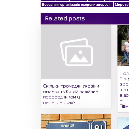
Всесвітня організація охорони здоров'я
Миротв
Related posts
Піс
Пок
зро
Скільки громадян України
кон
вважають Китай надійним
відо
посередником у
Нови
переговорах?
Рів