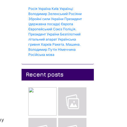
Росія
Україна
Київ
Українці
Володимир Зеленський
Росіяни
Збройні сили України
Президент
(державна посада)
Європа
Європейський Союз
Поліція.
Президент України
Безпілотний
літальний апарат
Українська
гривня
Харків
Ракета.
Машина.
Володимир Путін
Німеччина
Російська мова
Recent posts
ку