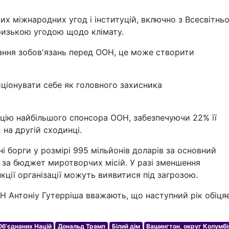
их міжнародних угод і інституцій, включно з Всесвітнь
ризькою угодою щодо клімату.
ання зобов'язань перед ООН, це може створити
иціонувати себе як головного захисника
ію найбільшого спонсора ООН, забезпечуючи 22% її
 на другій сходинці.
і борги у розмірі 995 мільйонів доларів за основний
за бюджет миротворчих місій. У разі зменшення
кції організації можуть виявитися під загрозою.
Н Антоніу Гутерріша вважають, що наступний рік обіця
Об'єднаних Націй
Дональд Трамп
Білий дім
Вашингтон, округ Колумбі