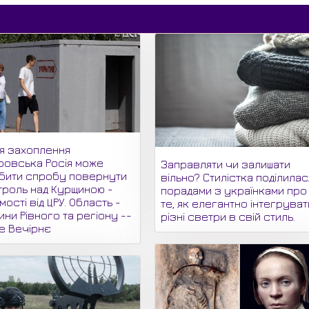
ля захоплення
ровська Росія може
Заправляти чи залишати
бити спробу повернути
вільно? Стилістка поділилас
троль над Курщиною -
порадами з українками про
мості від ЦРУ. Область -
те, як елегантно інтегруват
ни Рівного та регіону --
різні светри в свій стиль.
не Вечірнє