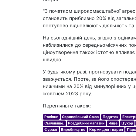
"З початком широкомасштабної агресі
становить приблизно 20% від загально
поступово відновлюють діяльність та 
На сьогоднішній день, згідно з оцінк
наблизилися до середньомісячних пока
ціноутворення також істотно впливає
швидко.
У будь-якому разі, прогнозувати пода
зважується. Проте, за його спостереж
нижчими на 20% від минулорічних у це
жовтнем 2023 року.
Перегляньте також:
Росіяни
Європейський Союз
Податок
Електр
Сміливіше.
Роздрібний магазин
Яйце
Цукор
Фураж
Виробництво
Корми для тварин
Підк