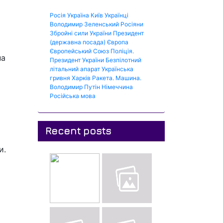
Росія
Україна
Київ
Українці
Володимир Зеленський
Росіяни
Збройні сили України
Президент
(державна посада)
Європа
Європейський Союз
Поліція.
на
Президент України
Безпілотний
літальний апарат
Українська
гривня
Харків
Ракета.
Машина.
Володимир Путін
Німеччина
Російська мова
Recent posts
и.