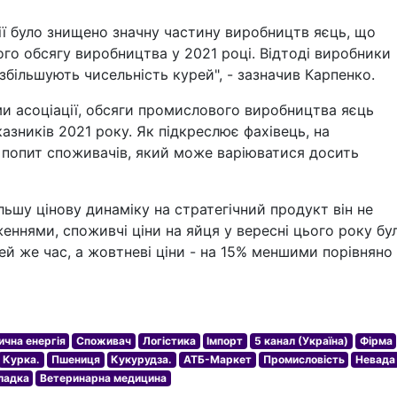
ї було знищено значну частину виробництв яєць, що
го обсягу виробництва у 2021 році. Відтоді виробники
збільшують чисельність курей", - зазначив Карпенко.
ами асоціації, обсяги промислового виробництва яєць
зників 2021 року. Як підкреслює фахівець, на
 попит споживачів, який може варіюватися досить
льшу цінову динаміку на стратегічний продукт він не
еннями, споживчі ціни на яйця у вересні цього року бу
й же час, а жовтневі ціни - на 15% меншими порівняно 
ична енергія
Споживач
Логістика
Імпорт
5 канал (Україна)
Фірма
Курка.
Пшениця
Кукурудза.
АТБ-Маркет
Промисловість
Невада
ладка
Ветеринарна медицина