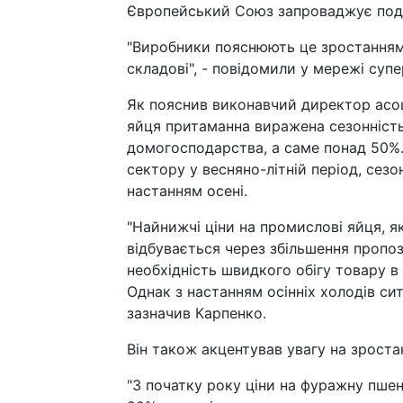
Європейський Союз запроваджує подат
"Виробники пояснюють це зростанням 
складові", - повідомили у мережі суп
Як пояснив виконавчий директор асоці
яйця притаманна виражена сезонність
домогосподарства, а саме понад 50%.
сектору у весняно-літній період, сезо
настанням осені.
"Найнижчі ціни на промислові яйця, як
відбувається через збільшення пропоз
необхідність швидкого обігу товару в
Однак з настанням осінніх холодів сит
зазначив Карпенко.
Він також акцентував увагу на зроста
"З початку року ціни на фуражну пше