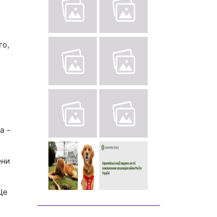
го,
а -
ени
Це