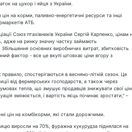
ок на цукор і яйця з України.
цін на корми, паливно-енергетичні ресурси та інші
ермаркетів АТБ.
ації Союз птахівників України Сергій Карпенко, цінам 
, адже на ринку значну частку займають
 Збільшення основних виробничих витрат, збитковість
нний фактор - все це вкупі штовхає ціни вгору з
 правило, спостерігаються в весняно-літній сезон. Це
иції від фермерських господарств, а також через
 умовах тепла, що змушує продавців знижувати свої цін
уація змінюється, і вартість яєць починає зростати," –
нні цін на комбікорми, які стали дорожчими.
ницю виросли на 70%, фуражна кукурудза піднялася на