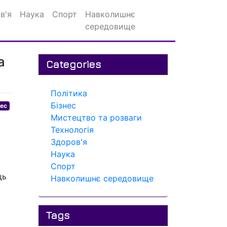
в'я
Наука
Спорт
Навколишнє
середовище
а
Categories
Політика
Бізнес
нес
Мистецтво та розваги
Технологія
Здоров'я
Наука
Спорт
ць
Навколишнє середовище
Tags