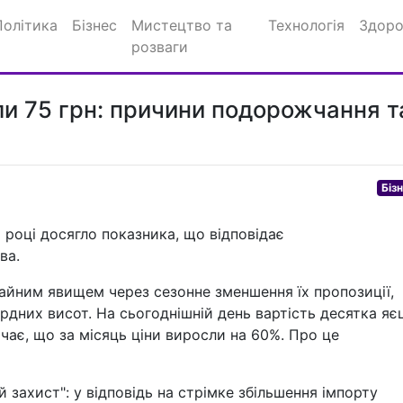
Політика
Бізнес
Мистецтво та
Технологія
Здоро
розваги
ли 75 грн: причини подорожчання т
Біз
році досягло показника, що відповідає
ва.
чайним явищем через сезонне зменшення їх пропозиції,
рдних висот. На сьогоднішній день вартість десятка яє
ачає, що за місяць ціни виросли на 60%. Про це
захист": у відповідь на стрімке збільшення імпорту