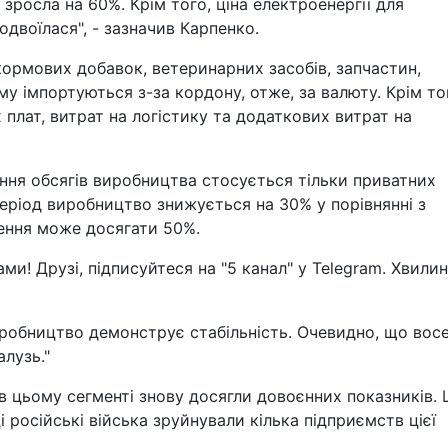
зросла на 60%. Крім того, ціна електроенергії для
двоїлася", - зазначив Карпенко.
кормових добавок, ветеринарних засобів, запчастин,
му імпортуються з-за кордону, отже, за валюту. Крім то
 плат, витрат на логістику та додаткових витрат на
ння обсягів виробництва стосується тільки приватних
еріод виробництво знижується на 30% у порівнянні з
чення може досягати 50%.
ми! Друзі, підписуйтеся на "5 канал" у Telegram. Хвилин
робництво демонструє стабільність. Очевидно, що вос
лузь."
в цьому сегменті знову досягли довоєнних показників. 
 російські війська зруйнували кілька підприємств цієї