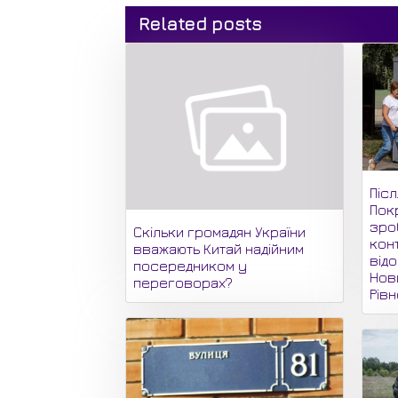
Related posts
Піс
Пок
зро
Скільки громадян України
кон
вважають Китай надійним
відо
посередником у
Нови
переговорах?
Рів