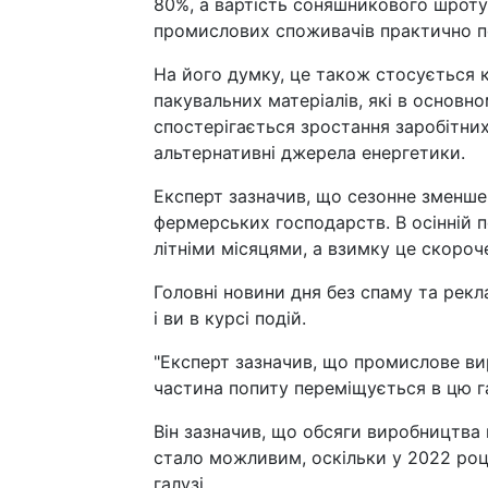
80%, а вартість соняшникового шроту 
промислових споживачів практично по
На його думку, це також стосується 
пакувальних матеріалів, які в основно
спостерігається зростання заробітних
альтернативні джерела енергетики.
Експерт зазначив, що сезонне зменше
фермерських господарств. В осінній п
літніми місяцями, а взимку це скоро
Головні новини дня без спаму та рекла
і ви в курсі подій.
"Експерт зазначив, що промислове ви
частина попиту переміщується в цю га
Він зазначив, що обсяги виробництва 
стало можливим, оскільки у 2022 році
галузі.