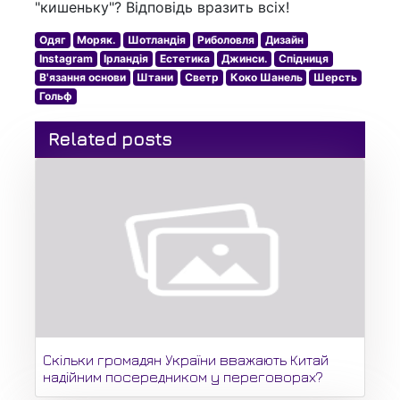
"кишеньку"? Відповідь вразить всіх!
Одяг
Моряк.
Шотландія
Риболовля
Дизайн
Instagram
Ірландія
Естетика
Джинси.
Спідниця
В'язання основи
Штани
Светр
Коко Шанель
Шерсть
Гольф
Related posts
Скільки громадян України вважають Китай
надійним посередником у переговорах?