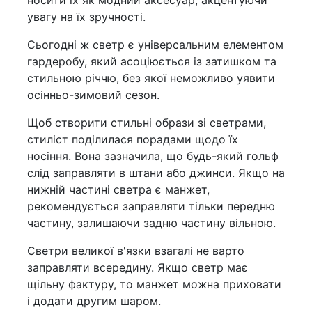
носити їх як модний аксесуар, акцентуючи
увагу на їх зручності.
Сьогодні ж светр є універсальним елементом
гардеробу, який асоціюється із затишком та
стильною річчю, без якої неможливо уявити
осінньо-зимовий сезон.
Щоб створити стильні образи зі светрами,
стиліст поділилася порадами щодо їх
носіння. Вона зазначила, що будь-який гольф
слід заправляти в штани або джинси. Якщо на
нижній частині светра є манжет,
рекомендується заправляти тільки передню
частину, залишаючи задню частину вільною.
Светри великої в'язки взагалі не варто
заправляти всередину. Якщо светр має
щільну фактуру, то манжет можна приховати
і додати другим шаром.