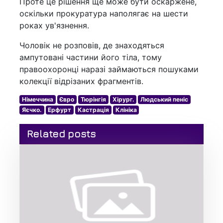
Проте це рішення ще може бути оскаржене,
оскільки прокуратура наполягає на шести
роках ув'язнення.
Чоловік не розповів, де знаходяться
ампутовані частини його тіла, тому
правоохоронці наразі займаються пошуками
колекції відрізаних фрагментів.
Німеччина
Євро
Тюрінгія
Хірург.
Людський пеніс
Яєчко.
Ерфурт
Кастрація
Клініка
Related posts