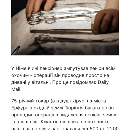
У Німеччині пенсіонер ампутував пеніси всім
охочим - операції він проводив просто на
дивані у вітальні. Про це повідомляє Daily
Mail.
75-річний токар (а в душі хірург) з міста
Ерфурт в східній землі Тюрінгія багато років
проводив операції з видалення пенісів, яєчок
і пальців ніг. Клієнтів він шукав в інтернеті,
плата за послугу варіювалася від 500 до 2200