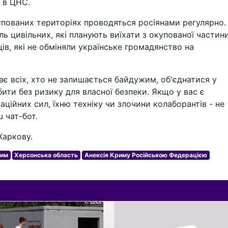
ь в ЦНС.
купованих територіях проводяться росіянами регулярно.
 цивільних, які планують виїхати з окупованої частин
ів, які не обміняли українське громадянство на
є всіх, хто не залишається байдужим, об'єднатися у
ити без ризику для власної безпеки. Якщо у вас є
аційних сил, їхню техніку чи злочини колаборантів - не
 чат-бот.
Харкову.
им
Херсонська область
Анексія Криму Російською Федерацією