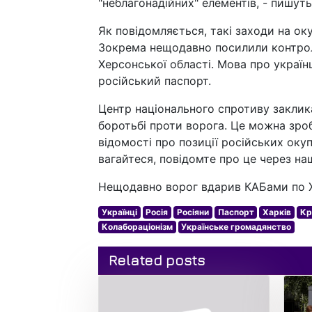
"неблагонадійних" елементів, - пишут
Як повідомляється, такі заходи на о
Зокрема нещодавно посилили контроль
Херсонської області. Мова про українц
російський паспорт.
Центр національного спротиву заклика
боротьбі проти ворога. Це можна зроб
відомості про позиції російських окуп
вагайтеся, повідомте про це через наш
Нещодавно ворог вдарив КАБами по 
Українці
Росія
Росіяни
Паспорт
Харків
Кр
Колабораціонізм
Українське громадянство
Related posts