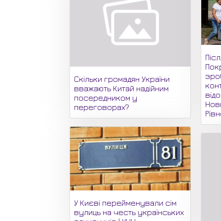
Піс
Пок
зро
Скільки громадян України
кон
вважають Китай надійним
відо
посередником у
Нови
переговорах?
Рів
У Києві перейменували сім
вулиць на честь українських