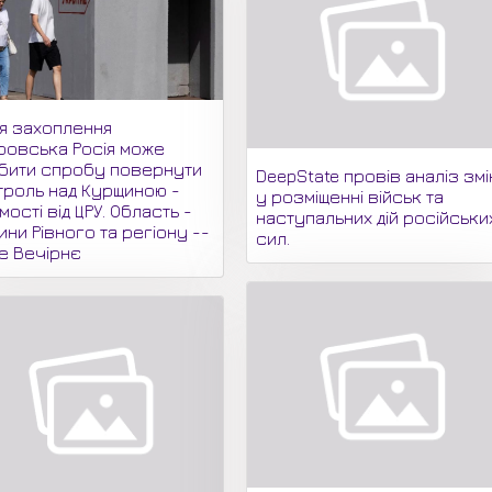
ля захоплення
ровська Росія може
бити спробу повернути
DeepState провів аналіз змі
троль над Курщиною -
у розміщенні військ та
мості від ЦРУ. Область -
наступальних дій російськи
ни Рівного та регіону --
сил.
не Вечірнє