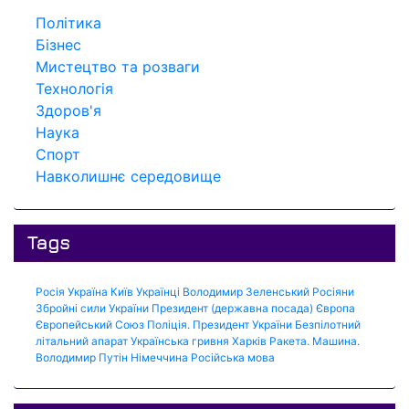
Політика
Бізнес
Мистецтво та розваги
Технологія
Здоров'я
Наука
Спорт
Навколишнє середовище
Tags
Росія
Україна
Київ
Українці
Володимир Зеленський
Росіяни
Збройні сили України
Президент (державна посада)
Європа
Європейський Союз
Поліція.
Президент України
Безпілотний
літальний апарат
Українська гривня
Харків
Ракета.
Машина.
Володимир Путін
Німеччина
Російська мова