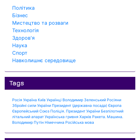
Політика
Бізнес
Мистецтво та розваги
Технологія
Здоров'я
Наука
Спорт
Навколишнє середовище
Tags
Росія
Україна
Київ
Українці
Володимир Зеленський
Росіяни
Збройні сили України
Президент (державна посада)
Європа
Європейський Союз
Поліція.
Президент України
Безпілотний
літальний апарат
Українська гривня
Харків
Ракета.
Машина.
Володимир Путін
Німеччина
Російська мова