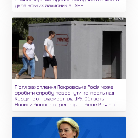
українських захисників | УНН
Після захоплення Покровська Росія може
зробити спробу повернути контроль над
Курщиною - відомості від ЦРУ. Область -
Новини Рівного та регіону -- Рівне Вечірнє