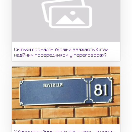
Скільки громадян України вважають Китай
надійним посередником у переговорах?
У Києві перейменували сім вулиць на честь