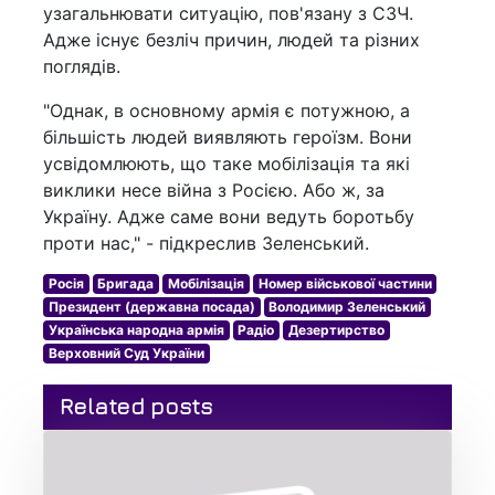
узагальнювати ситуацію, пов'язану з СЗЧ.
Адже існує безліч причин, людей та різних
поглядів.
"Однак, в основному армія є потужною, а
більшість людей виявляють героїзм. Вони
усвідомлюють, що таке мобілізація та які
виклики несе війна з Росією. Або ж, за
Україну. Адже саме вони ведуть боротьбу
проти нас," - підкреслив Зеленський.
Росія
Бригада
Мобілізація
Номер військової частини
Президент (державна посада)
Володимир Зеленський
Українська народна армія
Радіо
Дезертирство
Верховний Суд України
Related posts