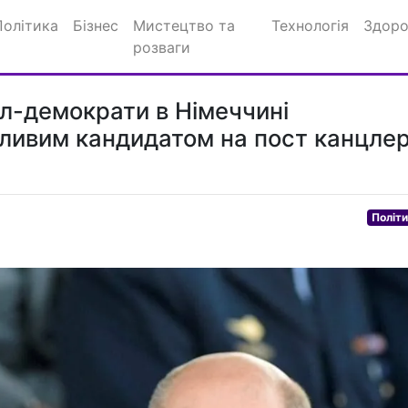
Політика
Бізнес
Мистецтво та
Технологія
Здоро
розваги
ал-демократи в Німеччині
ливим кандидатом на пост канцле
Політ