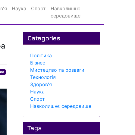
в'я
Наука
Спорт
Навколишнє
середовище
Categories
ра
Політика
Бізнес
Мистецтво та розваги
ика
Технологія
Здоров'я
Наука
Спорт
Навколишнє середовище
Tags