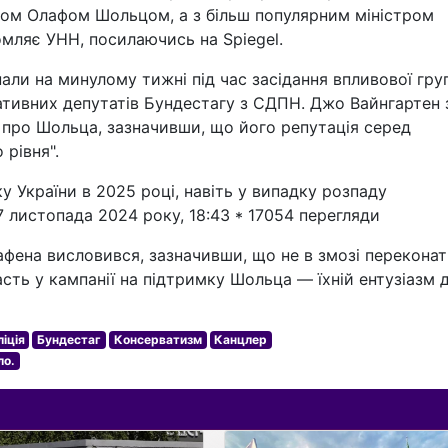
ром Олафом Шольцом, а з більш популярним міністром
мляє УНН, посилаючись на Spiegel.
нали на минулому тижні під час засідання впливової гру
вативних депутатів Бундестагу з СДПН. Джо Вайнгартен 
про Шольца, зазначивши, що його репутація серед
 рівня".
 України в 2025 році, навіть у випадку розпаду
7 листопада 2024 року, 18:43 * 17054 перегляди
афена висловився, зазначивши, що не в змозі перекона
асть у кампанії на підтримку Шольца — їхній ентузіазм 
іція
Бундестаг
Консерватизм
Канцлер
ло.