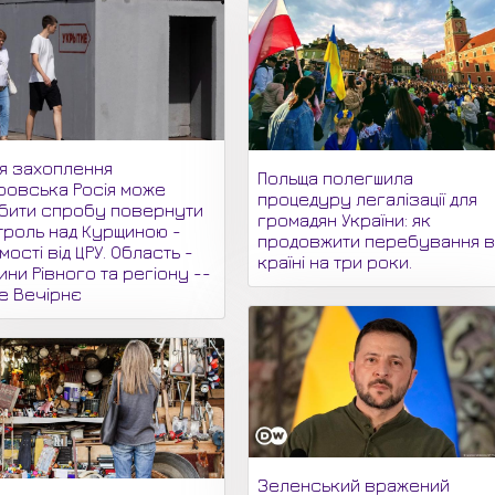
ля захоплення
Польща полегшила
ровська Росія може
процедуру легалізації для
бити спробу повернути
громадян України: як
троль над Курщиною -
продовжити перебування 
мості від ЦРУ. Область -
країні на три роки.
ни Рівного та регіону --
не Вечірнє
Зеленський вражений