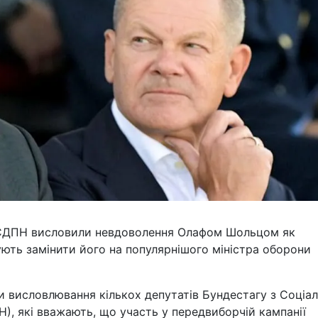
д СДПН висловили невдоволення Олафом Шольцом як
ють замінити його на популярнішого міністра оборони
и висловлювання кількох депутатів Бундестагу з Соціал
), які вважають, що участь у передвиборчій кампанії