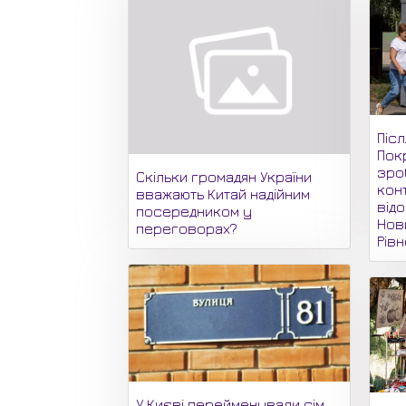
Піс
Пок
зро
Скільки громадян України
кон
вважають Китай надійним
відо
посередником у
Нови
переговорах?
Рів
У Києві перейменували сім