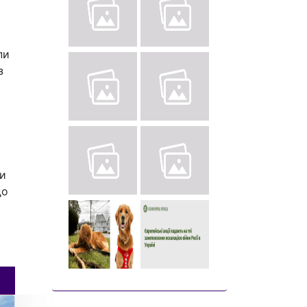
пи
з
ти
до