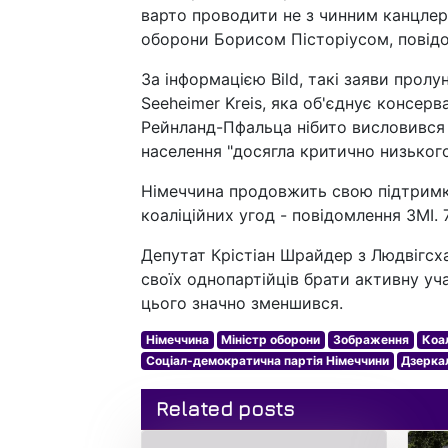
варто проводити не з чинним канцле
оборони Борисом Пісторіусом, повідо
За інформацією Bild, такі заяви пролу
Seeheimer Kreis, яка об'єднує консер
Рейнланд-Пфальца нібито висловився 
населення "досягла критично низького
Німеччина продовжить свою підтримку
коаліційних угод - повідомлення ЗМІ. 
Депутат Крістіан Шрайдер з Людвігсх
своїх однопартійців брати активну уч
цього значно зменшився.
Німеччина
Міністр оборони
Зображення
Коал
Соціал-демократична партія Німеччини
Дзерка
Related posts