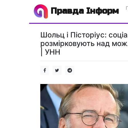
Правда Інформ
Шольц і Пісторіус: соці
розмірковують над мож
| УНН