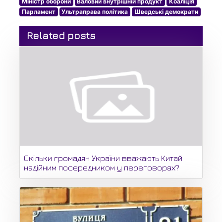
Міністр оборони
Валовий внутрішній продукт
Коаліція
Парламент
Ультраправа політика
Шведські демократи
Related posts
Скільки громадян України вважають Китай
надійним посередником у переговорах?