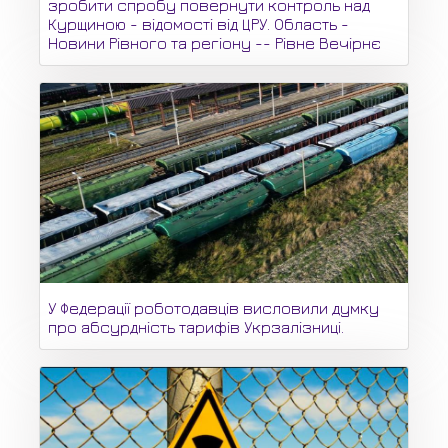
зробити спробу повернути контроль над
Курщиною - відомості від ЦРУ. Область -
Новини Рівного та регіону -- Рівне Вечірнє
У Федерації роботодавців висловили думку
про абсурдність тарифів Укрзалізниці.