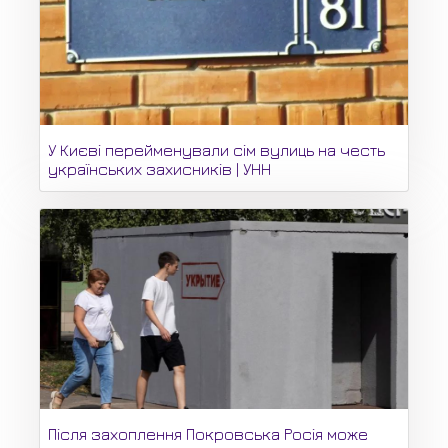
У Києві перейменували сім вулиць на честь
українських захисників | УНН
Після захоплення Покровська Росія може