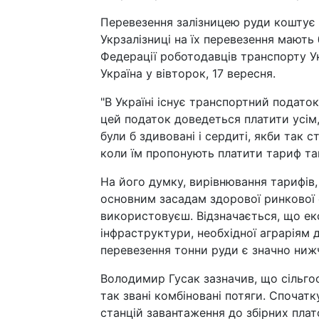
Перевезення залізницею руди коштує 
Укрзалізниці на їх перевезення мають
Федерації роботодавців транспорту У
Україна у вівторок, 17 вересня.
"В Україні існує транспортний подато
цей податок доведеться платити усім,
були б здивовані і сердиті, якби так 
коли їм пропонують платити тариф так
На його думку, вирівнювання тарифів,
основним засадам здорової ринкової е
використовуєш. Відзначається, що ек
інфраструктури, необхідної аграріям 
перевезення тонни руди є значно нижч
Володимир Гусак зазначив, що сільг
так звані комбіновані потяги. Спочат
станцій завантаження до збірних плат