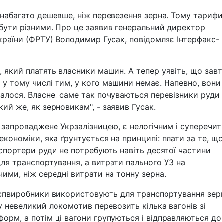
набагато дешевше, ніж перевезення зерна. Тому тариф
 бути різними. Про це заявив генеральний директор
країни (ФРТУ) Володимир Гусак, повідомляє Інтерфакс-
к, який платять власники машин. А тепер уявіть, що зав
 у тому числі тим, у кого машини немає. Напевно, вони
сталося. Власне, саме так почуваються перевізники руди 
ий же, як зерновикам", - заявив Гусак.
 запроваджене Укрзалізницею, є нелогічним і суперечит
кономіки, яка ґрунтується на принципі: плати за те, щ
спортери руди не потребують навіть десятої частини
для транспортування, а витрати пального УЗ на
ими, ніж середні витрати на тонну зерна.
оспвиробники використовують для транспортування зер
ку невеликий локомотив перевозить кілька вагонів зі
форм, а потім ці вагони групуються і відправляються до