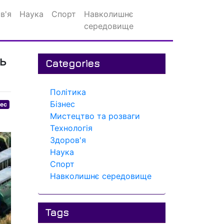
в'я
Наука
Спорт
Навколишнє
середовище
ь
Categories
Політика
Бізнес
нес
Мистецтво та розваги
Технологія
Здоров'я
Наука
Спорт
Навколишнє середовище
Tags