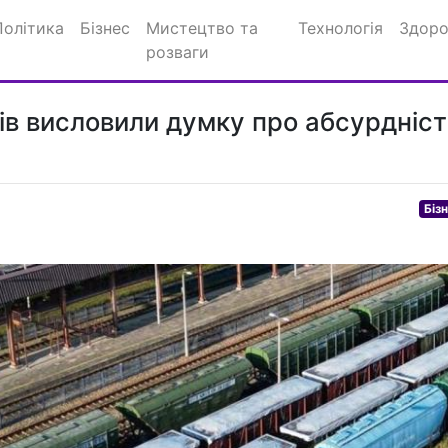
Політика
Бізнес
Мистецтво та
Технологія
Здоро
розваги
ів висловили думку про абсурдніст
Біз