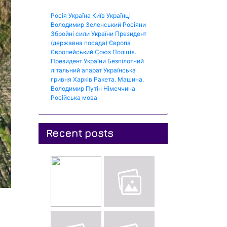
Росія
Україна
Київ
Українці
Володимир Зеленський
Росіяни
Збройні сили України
Президент
(державна посада)
Європа
Європейський Союз
Поліція.
Президент України
Безпілотний
літальний апарат
Українська
гривня
Харків
Ракета.
Машина.
Володимир Путін
Німеччина
Російська мова
Recent posts
м