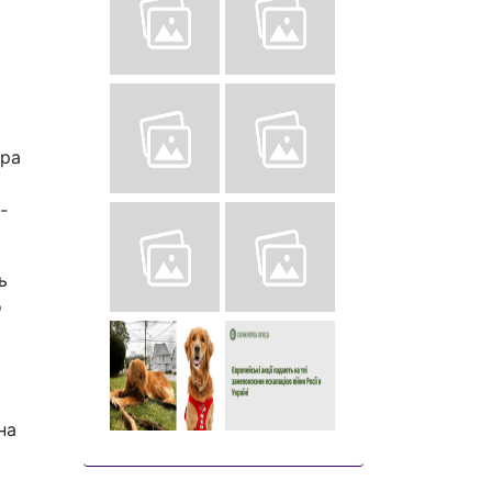
и
тра
-
ь
о
на