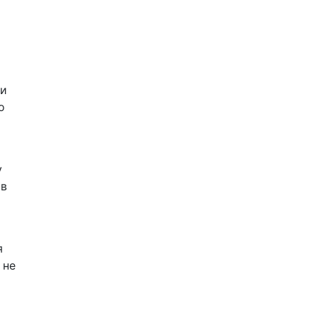
ти
о
у
ів
я
 не