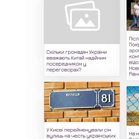
Піс
Пок
зро
Скільки громадян України
кон
вважають Китай надійним
відо
посередником у
Нови
переговорах?
Рів
У Києві перейменували сім
На м
вулиць на честь українських