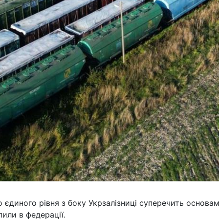
о єдиного рівня з боку Укрзалізниці суперечить основа
лили в федерації.