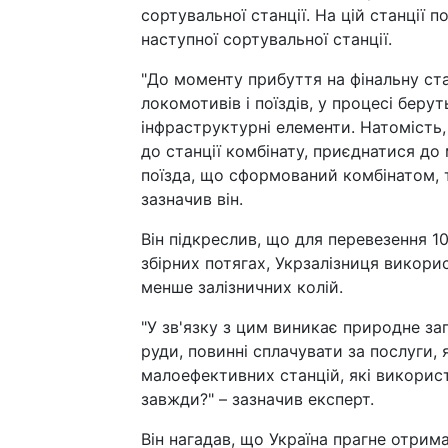
сортувальної станції. На цій станції 
наступної сортувальної станції.
"До моменту прибуття на фінальну ст
локомотивів і поїздів, у процесі беру
інфраструктурні елементи. Натомість,
до станції комбінату, приєднатися д
поїзда, що сформований комбінатом, т
зазначив він.
Він підкреслив, що для перевезення 10
збірних потягах, Укрзалізниця викорис
менше залізничних колій.
"У зв'язку з цим виникає природне з
руди, повинні сплачувати за послуги
малоефективних станцій, які викорис
завжди?" – зазначив експерт.
Він нагадав, що Україна прагне отрим