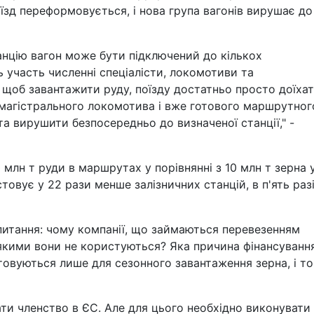
поїзд переформовується, і нова група вагонів вирушає до
анцію вагон може бути підключений до кількох
ть участь численні спеціалісти, локомотиви та
 щоб завантажити руду, поїзду достатньо просто доїха
о магістрального локомотива і вже готового маршрутног
а вирушити безпосередньо до визначеної станції," -
 млн т руди в маршрутах у порівнянні з 10 млн т зерна 
товує у 22 рази менше залізничних станцій, в п'ять раз
апитання: чому компанії, що займаються перевезенням
, якими вони не користуються? Яка причина фінансуванн
товуються лише для сезонного завантаження зерна, і то
ати членство в ЄС. Але для цього необхідно виконувати