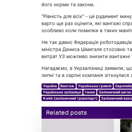
його норми та закони.
"Рівність для всіх" - це рудимент мин
варто ще раз оцінити, які вантажі спр
особливо коли помилки в таких маніпу
Не так давно Федерація роботодавців
міністра Дениса Шмигаля стосовно тар
витрат УЗ можливо знизити вантажні 
Нагадаємо, в Укрзалізниці заявили, щ
липні та в серпні компанія зіткнулася
Україна
Вантаж
Українська гривня
Європейс
Українська залізниця
тонна
Залізничний вагон
Колія (залізничний транспорт)
Залізничний вокз
Related posts