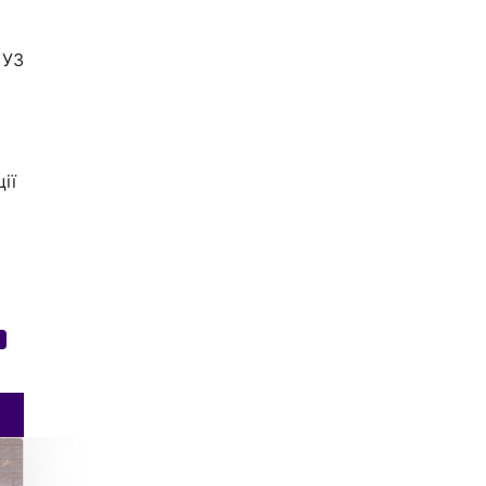
 УЗ
ії
р