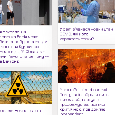
У світі з'явився новий штам
ля захоплення
COVID: які його
ровська Росія може
характеристики?
бити спробу повернути
троль над Курщиною -
мості від ЦРУ. Область -
ни Рівного та регіону --
не Вечірнє
Масштабні лісові пожежі в
Португалії забрали життя
трьох осіб, і ситуація
продовжує залишатися
критичною, повідомляє
ежі між Норвегією та
Independent.