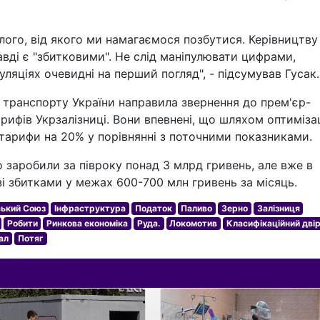
улого, від якого ми намагаємося позбутися. Керівництву
авді є "збитковими". Не слід маніпулювати цифрами,
ляціях очевидні на перший погляд", - підсумував Гусак.
 транспорту України направила звернення до прем'єр-
ифів Укрзалізниці. Вони впевнені, що шляхом оптимізац
тарифи на 20% у порівнянні з поточними показниками.
о заробили за півроку понад 3 млрд гривень, але вже в
 зі збитками у межах 600-700 млн гривень за місяць.
ький Союз
Інфраструктура
Податок
Паливо
Зерно
Залізниця
Робити
Ринкова економіка
Руда.
Локомотив
Класифікаційний дві
ал
Потяг