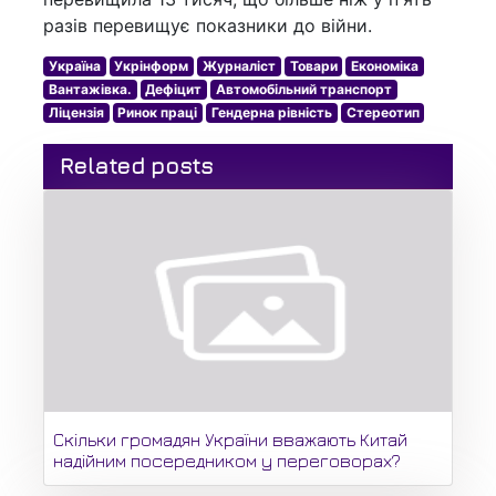
разів перевищує показники до війни.
Україна
Укрінформ
Журналіст
Товари
Економіка
Вантажівка.
Дефіцит
Автомобільний транспорт
Ліцензія
Ринок праці
Гендерна рівність
Стереотип
Related posts
Скільки громадян України вважають Китай
надійним посередником у переговорах?