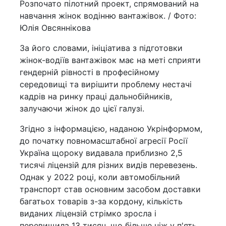
Розпочато пілотний проект, спрямований на
навчання жінок водінню вантажівок. / Фото:
Юлія Овсяннікова
За його словами, ініціатива з підготовки
жінок-водіїв вантажівок має на меті сприяти
гендерній рівності в професійному
середовищі та вирішити проблему нестачі
кадрів на ринку праці дальнобійників,
залучаючи жінок до цієї галузі.
Згідно з інформацією, наданою Укрінформом,
до початку повномасштабної агресії Росії
Україна щороку видавала приблизно 2,5
тисячі ліцензій для різних видів перевезень.
Однак у 2022 році, коли автомобільний
транспорт став основним засобом доставки
багатьох товарів з-за кордону, кількість
виданих ліцензій стрімко зросла і
перевищила 13 тисяч, що більше ніж у п'ять