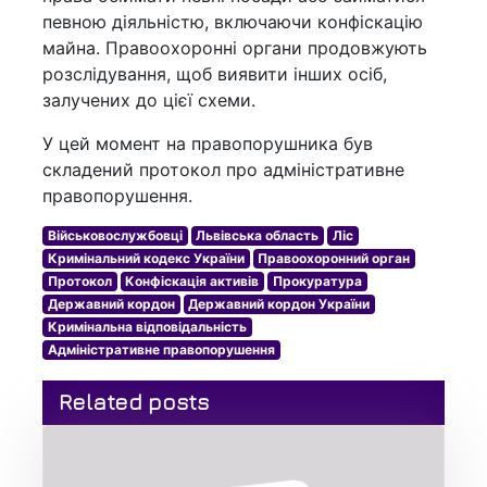
певною діяльністю, включаючи конфіскацію
майна. Правоохоронні органи продовжують
розслідування, щоб виявити інших осіб,
залучених до цієї схеми.
У цей момент на правопорушника був
складений протокол про адміністративне
правопорушення.
Військовослужбовці
Львівська область
Ліс
Кримінальний кодекс України
Правоохоронний орган
Протокол
Конфіскація активів
Прокуратура
Державний кордон
Державний кордон України
Кримінальна відповідальність
Адміністративне правопорушення
Related posts