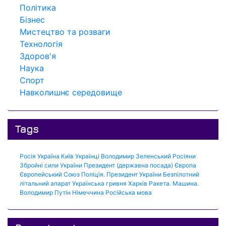
Політика
Бізнес
Мистецтво та розваги
Технологія
Здоров'я
Наука
Спорт
Навколишнє середовище
Tags
Росія
Україна
Київ
Українці
Володимир Зеленський
Росіяни
Збройні сили України
Президент (державна посада)
Європа
Європейський Союз
Поліція.
Президент України
Безпілотний
літальний апарат
Українська гривня
Харків
Ракета.
Машина.
Володимир Путін
Німеччина
Російська мова