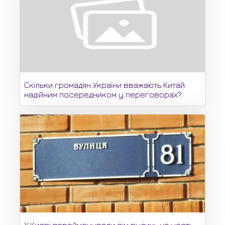
Скільки громадян України вважають Китай
надійним посередником у переговорах?
У Києві перейменували сім вулиць на честь