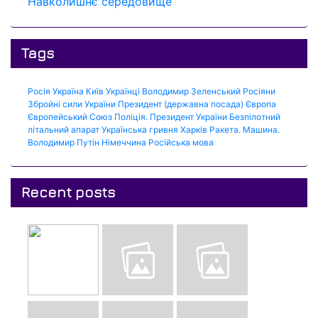
Навколишнє середовище
Tags
Росія
Україна
Київ
Українці
Володимир Зеленський
Росіяни
Збройні сили України
Президент (державна посада)
Європа
Європейський Союз
Поліція.
Президент України
Безпілотний
літальний апарат
Українська гривня
Харків
Ракета.
Машина.
Володимир Путін
Німеччина
Російська мова
Recent posts