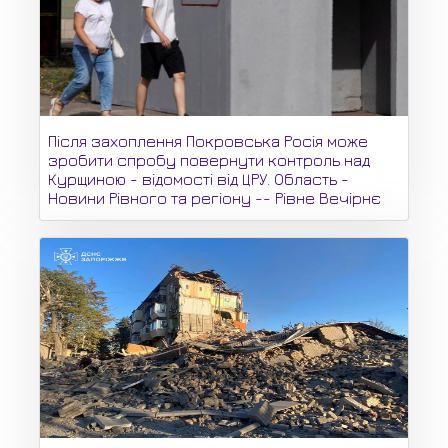
Після захоплення Покровська Росія може
зробити спробу повернути контроль над
Курщиною - відомості від ЦРУ. Область -
Новини Рівного та регіону -- Рівне Вечірнє