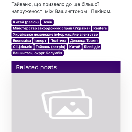
Тайваню, що призвело до ще більшої
напруженості між Вашингтоном і Пекіном.
Китай (регіон)
Пекін
Міністерство закордонних справ (Україна)
Reuters
Українське незалежне інформаційне агентство
Економіка
Імпорт
Політика
Дональд Трамп
Сі Цзіньпін
Тайвань (острів)
Китай
Білий дім
Вашингтон, округ Колумбія
Related posts