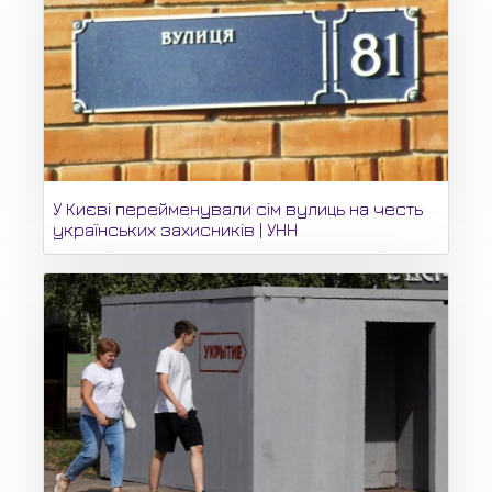
У Києві перейменували сім вулиць на честь
українських захисників | УНН