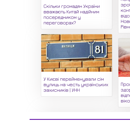
зро
Скільки громадян України
кон
вважають Китай надійним
відо
посередником у
Нови
переговорах?
Рів
У Києві перейменували сім
Про
вулиць на честь українських
здор
захисників | УНН
від
вік