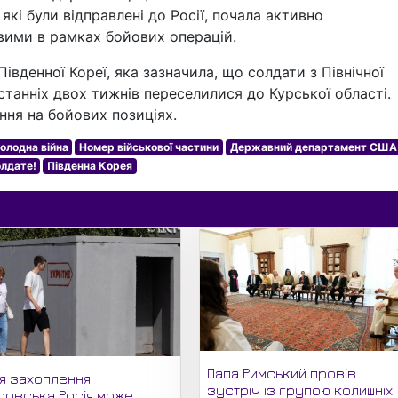
які були відправлені до Росії, почала активно
вими в рамках бойових операцій.
івденної Кореї, яка зазначила, що солдати з Північної
останніх двох тижнів переселилися до Курської області.
ня на бойових позиціях.
олодна війна
Номер військової частини
Державний департамент США
лдате!
Південна Корея
Папа Римський провів
ля захоплення
зустріч із групою колишніх
ровська Росія може