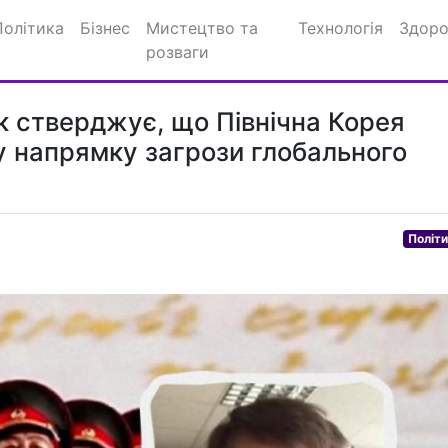
Політика
Бізнес
Мистецтво та
Технологія
Здоро
розваги
к стверджує, що Північна Корея
у напрямку загрози глобального
Політ