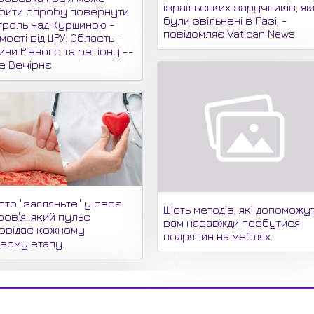
ізраїльських заручників, як
бити спробу повернути
були звільнені в Газі, -
троль над Курщиною -
повідомляє Vatican News.
мості від ЦРУ. Область -
ни Рівного та регіону --
не Вечірнє
сто "загляньте" у своє
Шість методів, які допоможу
ов'я: який пульс
вам назавжди позбутися
повідає кожному
подряпин на меблях.
овому етапу.