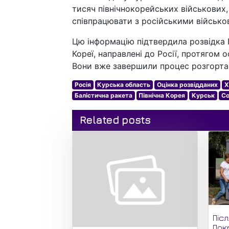
тисяч північнокорейських військових, 
співпрацювати з російськими військо
Цю інформацію підтвердила розвідка П
Кореї, направлені до Росії, протягом 
Вони вже завершили процес розгортан
Росія
Курська область
Оцінка розвідданих
Х
Балістична ракета
Північна Корея
Курськ
Со
Related posts
Піс
Пок