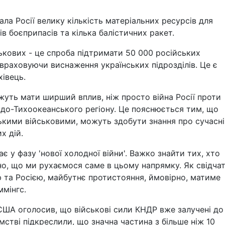
ала Росії велику кількість матеріальних ресурсів для
в боєприпасів та кілька балістичних ракет.
ськових - це спроба підтримати 50 000 російських
, враховуючи виснаження українських підрозділів. Це є
хівець.
жуть мати ширший вплив, ніж просто війна Росії проти
Індо-Тихоокеанського регіону. Це пояснюється тим, що
ськими військовими, можуть здобути знання про сучасні
х дій.
ає у фазу 'нової холодної війни'. Важко знайти тих, хто
но, що ми рухаємося саме в цьому напрямку. Як свідча
ю та Росією, майбутнє протистояння, ймовірно, матиме
ммінгс.
А оголосив, що військові сили КНДР вже залучені до
омстві підкреслили, що значна частина з більше ніж 10