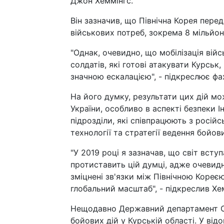
Джон Хеммінгс.
Він зазначив, що Північна Корея перед
військових потреб, зокрема 8 мільйоні
"Однак, очевидно, що мобілізація вій
солдатів, які готові атакувати Курськ
значною ескалацією", - підкреслює фа
На його думку, результати цих дій мо
України, особливо в аспекті безпеки 
підрозділи, які співпрацюють з росій
технології та стратегії ведення бойови
"У 2019 році я зазначав, що світ вступ
протиставить цій думці, адже очевид
зміцнені зв'язки між Північною Кореє
глобальний масштаб", - підкреслив Хе
Нещодавно Державний департамент СШ
бойових дій у Курській області. У від