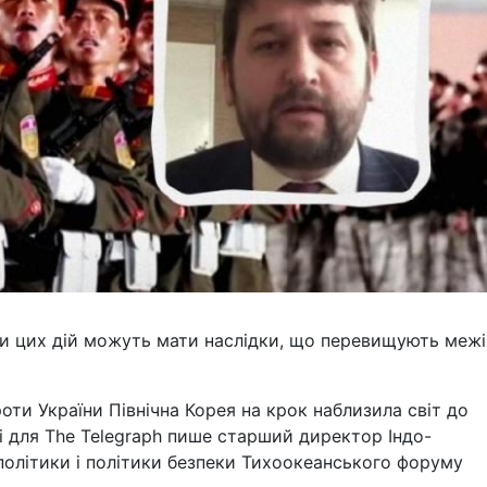
и цих дій можуть мати наслідки, що перевищують межі
роти України Північна Корея на крок наблизила світ до
ті для The Telegraph пише старший директор Індо-
політики і політики безпеки Тихоокеанського форуму