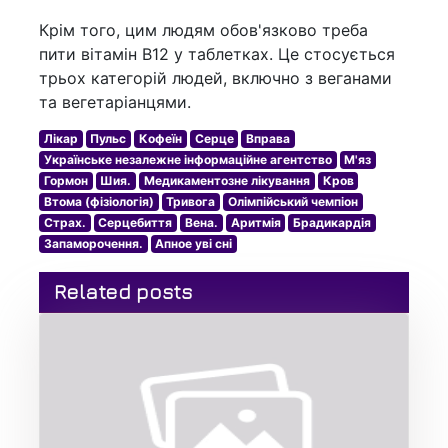
Крім того, цим людям обов'язково треба
пити вітамін B12 у таблетках. Це стосується
трьох категорій людей, включно з веганами
та вегетаріанцями.
Лікар
Пульс
Кофеїн
Серце
Вправа
Українське незалежне інформаційне агентство
М'яз
Гормон
Шия.
Медикаментозне лікування
Кров
Втома (фізіологія)
Тривога
Олімпійський чемпіон
Страх.
Серцебиття
Вена.
Аритмія
Брадикардія
Запаморочення.
Апное уві сні
Related posts