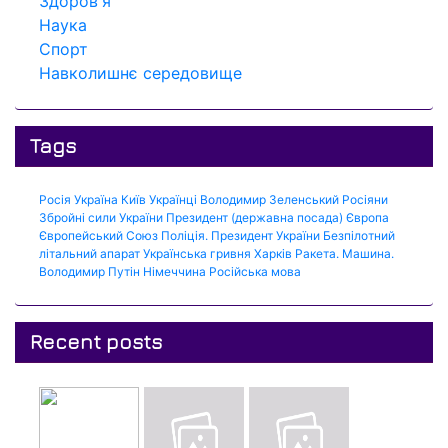
Здоров'я
Наука
Спорт
Навколишнє середовище
Tags
Росія
Україна
Київ
Українці
Володимир Зеленський
Росіяни
Збройні сили України
Президент (державна посада)
Європа
Європейський Союз
Поліція.
Президент України
Безпілотний
літальний апарат
Українська гривня
Харків
Ракета.
Машина.
Володимир Путін
Німеччина
Російська мова
Recent posts