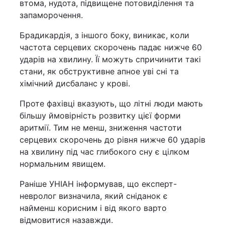
втома, нудота, підвищене потовиділення та
запаморочення.
Брадикардія, з іншого боку, виникає, коли
частота серцевих скорочень падає нижче 60
ударів на хвилину. Її можуть спричинити такі
стани, як обструктивне апное уві сні та
хімічний дисбаланс у крові.
Проте фахівці вказують, що літні люди мають
більшу ймовірність розвитку цієї форми
аритмії. Тим не менш, зниження частоти
серцевих скорочень до рівня нижче 60 ударів
на хвилину під час глибокого сну є цілком
нормальним явищем.
Раніше УНІАН інформував, що експерт-
невролог визначила, який сніданок є
найменш корисним і від якого варто
відмовитися назавжди.