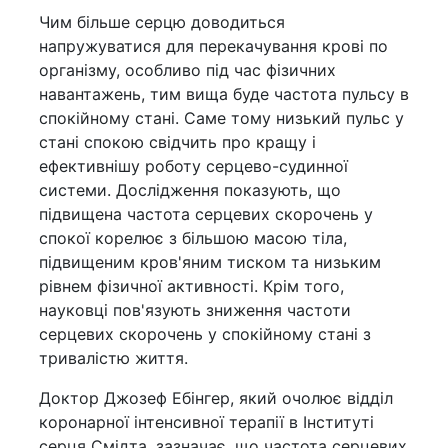
Чим більше серцю доводиться
напружуватися для перекачування крові по
організму, особливо під час фізичних
навантажень, тим вища буде частота пульсу в
спокійному стані. Саме тому низький пульс у
стані спокою свідчить про кращу і
ефективнішу роботу серцево-судинної
системи. Дослідження показують, що
підвищена частота серцевих скорочень у
спокої корелює з більшою масою тіла,
підвищеним кров'яним тиском та низьким
рівнем фізичної активності. Крім того,
науковці пов'язують зниження частоти
серцевих скорочень у спокійному стані з
тривалістю життя.
Доктор Джозеф Ебінгер, який очолює відділ
коронарної інтенсивної терапії в Інституті
серця Смідта, зазначає, що частота серцевих