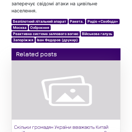
заперечує свідомі атаки на цивільне
населення.
Безпілотний літальний апарат
Ракета.
Радіо «Свобода»
Москва
Озброєння
Реактивна система залпового вогню
Військова галузь
Запоріжжя
Іван Федоров (друкар)
Related posts
Скільки громадян України вважають Китай