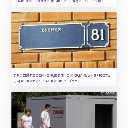
надійним посередником у переговорах?
У Києві перейменували сім вулиць на честь
українських захисників | УНН