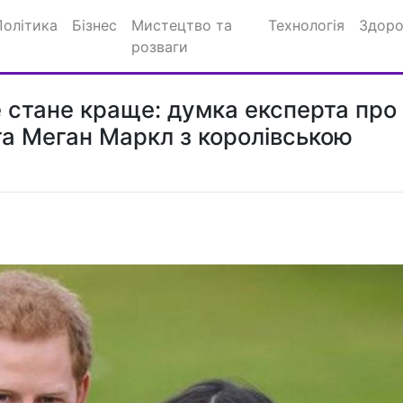
Політика
Бізнес
Мистецтво та
Технологія
Здоро
розваги
не стане краще: думка експерта про
та Меган Маркл з королівською