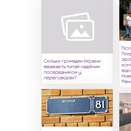
Піс
Пок
зро
Скільки громадян України
кон
вважають Китай надійним
відо
посередником у
Нови
переговорах?
Рів