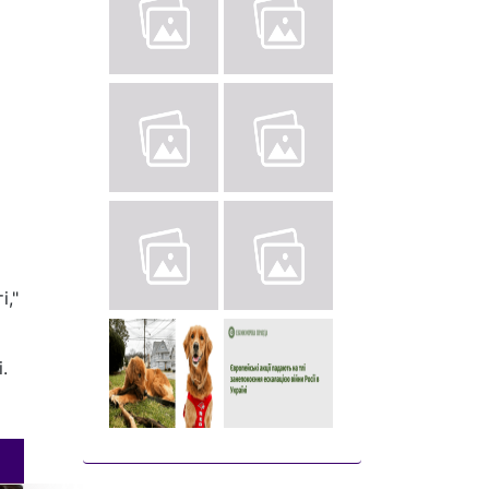
і,"
.