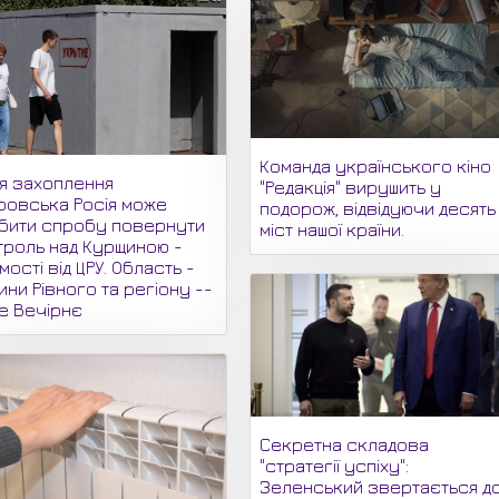
Команда українського кіно
ля захоплення
"Редакція" вирушить у
ровська Росія може
подорож, відвідуючи десять
бити спробу повернути
міст нашої країни.
троль над Курщиною -
мості від ЦРУ. Область -
ни Рівного та регіону --
не Вечірнє
Секретна складова
"стратегії успіху":
Зеленський звертається д