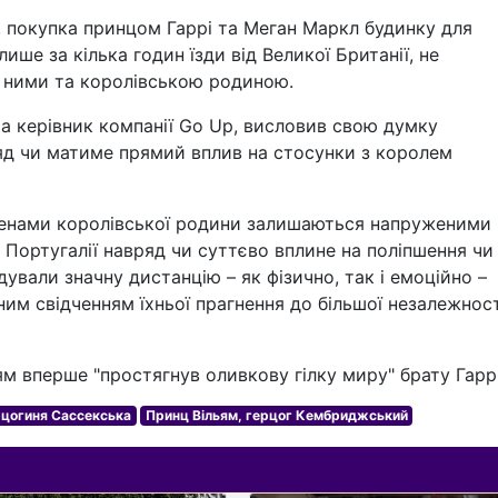
, покупка принцом Гаррі та Меган Маркл будинку для
ише за кілька годин їзди від Великої Британії, не
ж ними та королівською родиною.
а керівник компанії Go Up, висловив свою думку
яд чи матиме прямий вплив на стосунки з королем
членами королівської родини залишаються напруженими
 Португалії навряд чи суттєво вплине на поліпшення чи
удували значну дистанцію – як фізично, так і емоційно –
м свідченням їхньої прагнення до більшої незалежност
м вперше "простягнув оливкову гілку миру" брату Гаррі
рцогиня Сассекська
Принц Вільям, герцог Кембриджський