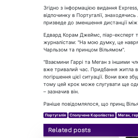
Згідно з інформацією видання Express
відпочинку в Португалії, знаходячись л
призведе до зменшення дистанції мі
Едвард Корам Джеймс, піар-експерт т
журналістам: "На мою думку, це навр
Чарльзом та принцом Вільямом".
"Взаємини Гаррі та Меган з іншими 
вже тривалий час. Придбання житла в
погіршення цієї ситуації. Вони вже зб
тому цей крок може слугувати ще одни
– зазначив він.
Раніше повідомлялося, що принц Вілья
Португалія
Сполучене Королівство
Меган, ге
Related posts