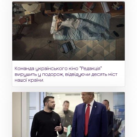
Команда українського кіно "Редакція"
вирушить у подорож, відвідуючи десять міст
нашої країни.