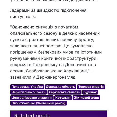
Лідерами за швидкістю підключення
виступають:
"Одночасно ситуація з початком
опалювального сезону в деяких населених
пунктах, розташованих поблизу фронту,
залишається непростою. Це зумовлено
погіршенням безпекових умов та істотними
руйнуваннями критичної інфраструктури,
зокрема в Покровську на Донеччині та в
селищі Слобожанське на Харківщині," -
зазначили у Держенергонагляді.
Покровськ, Україна
Донецька область
Теплова енергія
Чернігівська область
Харківська область
Будинок
Централізоване опалення
Котельня
Житловий фонд
Слобожанське (Зміївський район)
Related posts