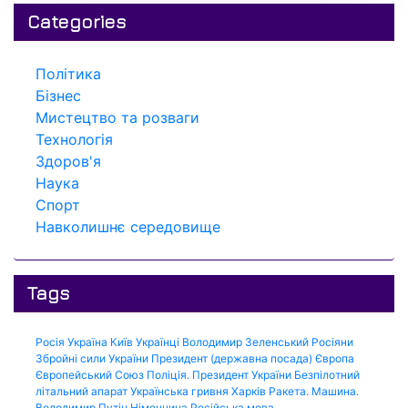
Categories
Політика
Бізнес
Мистецтво та розваги
Технологія
Здоров'я
Наука
Спорт
Навколишнє середовище
Tags
Росія
Україна
Київ
Українці
Володимир Зеленський
Росіяни
Збройні сили України
Президент (державна посада)
Європа
Європейський Союз
Поліція.
Президент України
Безпілотний
літальний апарат
Українська гривня
Харків
Ракета.
Машина.
Володимир Путін
Німеччина
Російська мова