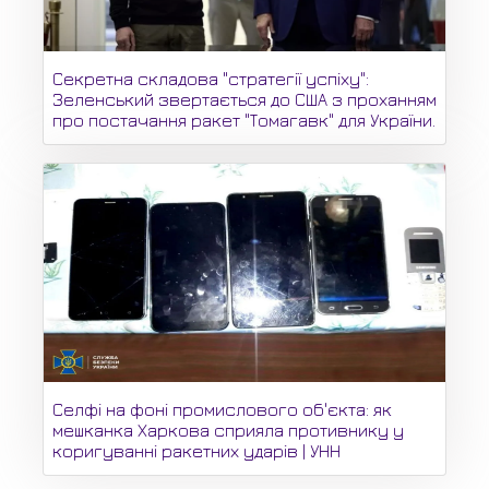
Секретна складова "стратегії успіху":
Зеленський звертається до США з проханням
про постачання ракет "Томагавк" для України.
Селфі на фоні промислового об'єкта: як
мешканка Харкова сприяла противнику у
коригуванні ракетних ударів | УНН