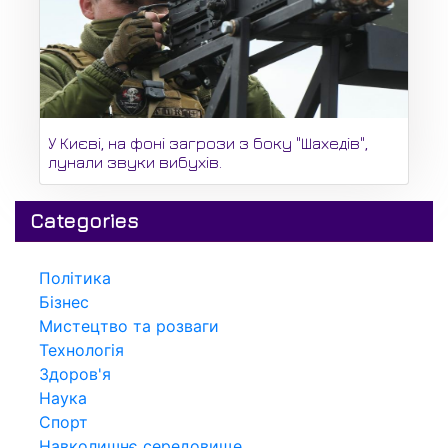
У Києві, на фоні загрози з боку "Шахедів",
лунали звуки вибухів.
Categories
Політика
Бізнес
Мистецтво та розваги
Технологія
Здоров'я
Наука
Спорт
Навколишнє середовище