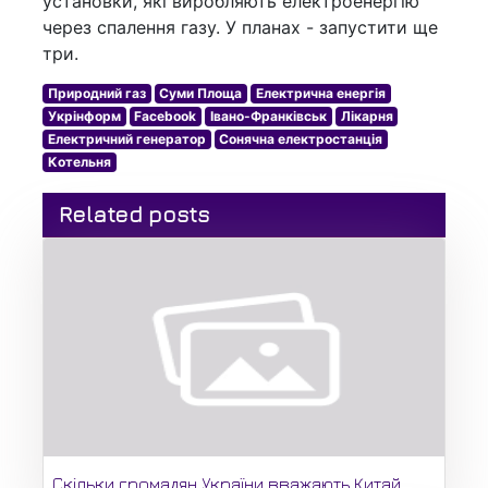
установки, які виробляють електроенергію
через спалення газу. У планах - запустити ще
три.
Природний газ
Суми Площа
Електрична енергія
Укрінформ
Facebook
Івано-Франківськ
Лікарня
Електричний генератор
Сонячна електростанція
Котельня
Related posts
Скільки громадян України вважають Китай