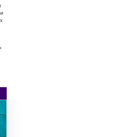
м
ли
ох
ь