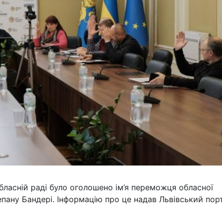
обласній раді було оголошено ім’я переможця обласної
епану Бандері. Інформацію про це надав Львівський пор