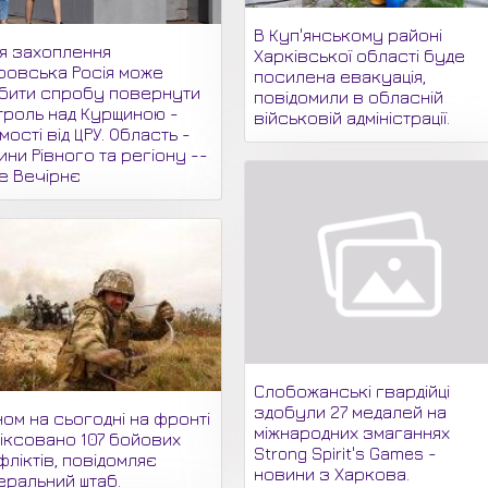
В Куп'янському районі
ля захоплення
Харківської області буде
ровська Росія може
посилена евакуація,
бити спробу повернути
повідомили в обласній
троль над Курщиною -
військовій адміністрації.
мості від ЦРУ. Область -
ни Рівного та регіону --
не Вечірнє
Слобожанські гвардійці
здобули 27 медалей на
ом на сьогодні на фронті
міжнародних змаганнях
іксовано 107 бойових
Strong Spirit's Games -
ліктів, повідомляє
новини з Харкова.
еральний штаб.