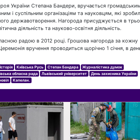
Героя України Степана Бандери, вручається громадськи
ним і суспільним організаціям та науковцям, які зроби
ьного державотворення. Нагорода присуджується в трь
літична діяльність та науково-освітня діяльність.
ласною радою в 2012 році. Грошова нагорода за кожну
Церемонія вручення проводиться щорічно 1 січня, в ден
Історія
Київська Русь
Степан Бандера
Журналістика думок
івська обласна рада
Львівський університет
День захисника України
новіл
Капелан.