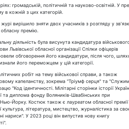
ях: громадській, політичній та науково-освітній. У пре
у в кожній з цих категорій.
 журі вирішило зняти двох учасників з розгляду у зв'яз
 обласну премію.
чальну діяльність була висунута кандидатура військовог
ови Львівської обласної організації Спілки офіцерів
ровели обговорення його кандидатури, після чого, шля
изнали його переможцем у цій категорії.
ітичних робіт на тему військової справи, а також
ковому капеланству, зокрема "Тріумф серця" та "Служи
ацю "Код ідентичності. Мілітарні сторінки історії Україн
мії та диплома фонду Воляників-Швабінських при
в Нью-Йорку. Костюк також є лауреатом обласної премії
ії культура, література, мистецтво, журналістика за св
чні нариси". У 2023 році він випустив нову книгу
і".