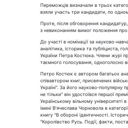
Переможців визначали в трьох категорі
взяли участь три кандидати, по одном
Проте, після обговорення кандидатур,
з невиконанням вимог положення про
До участі в номінації за науково-нав
аналітика, історика та публіциста, гол
України Петра Костюка. Члени журі п
таємного голосування, одноголосно в
Петро Костюк є автором багатьох анал
співавтором книг, присвячених війсь
Україні". За його науково-популярну пр
не тільки" він удостоївся першої пре
Українському вільному університеті 
імені В'ячеслава Чорновола в категор
книгу "В обороні ідентичності. Істори
"Королівство Русь. Події, факти, постат