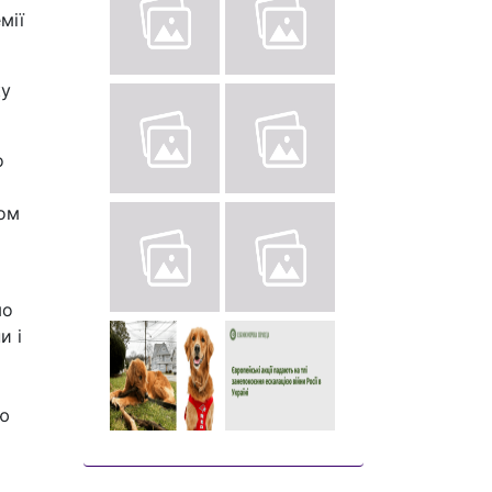
мії
ку
о
хом
мо
и і
ою