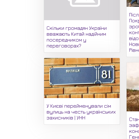
Піс
Пок
зро
Скільки громадян України
кон
вважають Китай надійним
відо
посередником у
Нови
переговорах?
Рів
У Києві перейменували сім
вулиць на честь українських
захисників | УНН
Стан
заф
конф
Ген