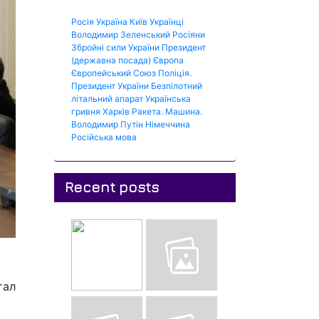
Росія
Україна
Київ
Українці
Володимир Зеленський
Росіяни
Збройні сили України
Президент
(державна посада)
Європа
Європейський Союз
Поліція.
Президент України
Безпілотний
літальний апарат
Українська
гривня
Харків
Ракета.
Машина.
Володимир Путін
Німеччина
Російська мова
Recent posts
тал