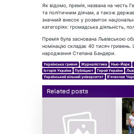
Як відомо, премія, названа на честь 
та політичним діячам, а також держав
значний внесок у розвиток націонал
категоріях: громадська діяльність, по
Премія була заснована Львівською об
номінацію складає 40 тисяч гривень. 
народження Степана Бандери.
Українська гривня
Журналістика
Нью-Йорк
Історія України
Публіцист
Герой України
Льв
Український вільний університет
В'ячеслав Чор
Related posts