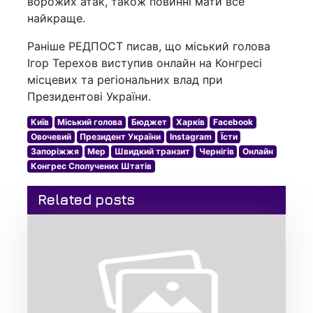
ворожих атак, також повинні мати все
найкраще.
Раніше РЕДПОСТ писав, що міський голова
Ігор Терехов виступив онлайн на Конгресі
місцевих та регіональних влад при
Президентові України.
Київ
Міський голова
Бюджет
Харків
Facebook
Овочевий
Президент України
Instagram
Їсти
Запоріжжя
Мер
Швидкий транзит
Чернігів
Онлайн
Конгрес Сполучених Штатів
Related posts