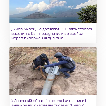
Димові хмари, що досягають 10-кілометрової
висоти: на Балі призупинили авіарейси
через виверження вулкана.
У Донецькій області піротехніки виявили і
знешкодили снаряд від системи "Смерч",