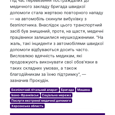
Під час перевезення постраждалих до
медичного закладу бригада швидкої
допомоги стала жертвою повторного нападу
— на автомобіль скинули вибухівку з
безпілотника. Внаслідок цього транспортний
засіб був знищений, проте, на щастя, медичні
працівники залишилися неушкодженими. "На
жаль, такі інциденти з автомобілями швидкої
допомоги відбуваються досить часто.
Висловлюю вдячність медикам, які
продовжують виконувати свої обов'язки в
таких складних умовах, а також
благодійникам за їхню підтримку", —
зазначив Прокудін.
Безпілотний літальний апарат
Бригада
Машина.
Івано-Франківськ
Соціальна мережа
Послуги екстреної медичної допомоги
Херсонська область