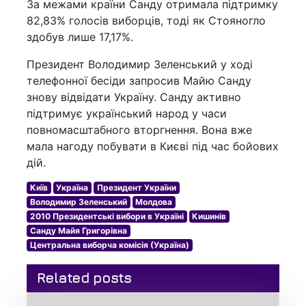
За межами країни Санду отримала підтримку
82,83% голосів виборців, тоді як Стояногло
здобув лише 17,17%.
Президент Володимир Зеленський у ході
телефонної бесіди запросив Майю Санду
знову відвідати Україну. Санду активно
підтримує український народ у часи
повномасштабного вторгнення. Вона вже
мала нагоду побувати в Києві під час бойових
дій.
Київ
Україна
Президент України
Володимир Зеленський
Молдова
2010 Президентські вибори в Україні
Кишинів
Санду Майя Григорівна
Центральна виборча комісія (Україна)
Related posts