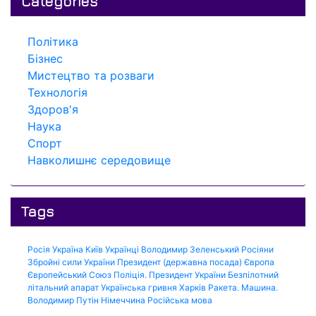
Categories
Політика
Бізнес
Мистецтво та розваги
Технологія
Здоров'я
Наука
Спорт
Навколишнє середовище
Tags
Росія
Україна
Київ
Українці
Володимир Зеленський
Росіяни
Збройні сили України
Президент (державна посада)
Європа
Європейський Союз
Поліція.
Президент України
Безпілотний
літальний апарат
Українська гривня
Харків
Ракета.
Машина.
Володимир Путін
Німеччина
Російська мова