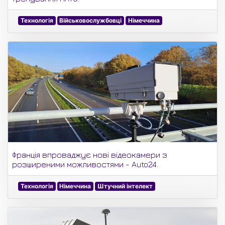
Технологія
Військовослужбовці
Німеччина
Франція впроваджує нові відеокамери з
розширеними можливостями - Auto24.
Технологія
Німеччина
Штучний інтелект