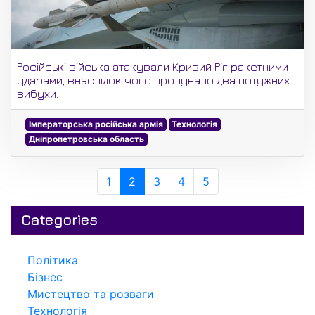
Російські війська атакували Кривий Ріг ракетними
ударами, внаслідок чого пролунало два потужних
вибухи.
Імператорська російська армія
Технологія
Дніпропетровська область
1
2
3
4
5
Categories
Політика
Бізнес
Мистецтво та розваги
Технологія