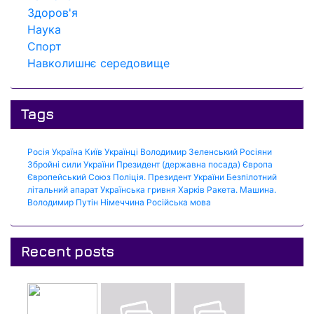
Здоров'я
Наука
Спорт
Навколишнє середовище
Tags
Росія
Україна
Київ
Українці
Володимир Зеленський
Росіяни
Збройні сили України
Президент (державна посада)
Європа
Європейський Союз
Поліція.
Президент України
Безпілотний
літальний апарат
Українська гривня
Харків
Ракета.
Машина.
Володимир Путін
Німеччина
Російська мова
Recent posts