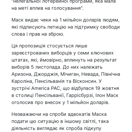
"нелегальної лотерейної програми, яка мала
на меті вплив на голосування".
Маск видає чеки на 1 мільйон доларів людям,
які підписують петицію на підтримку свободи
слова і прав на зброю.
Ця пропозиція стосується лише
зареєстрованих виборців у семи ключових
штатах, які, ймовірно, вплинуть на результат
виборів 5 листопада. До них належать
Аризона, Джорджія, Мічиган, Невада, Північна
Кароліна, Пенсільванія та Вісконсин. У
зустрічі America PAC, що відбулася 19 жовтня
в столиці Пенсільванії, Гаррісбурзі, Ілон Маск
оголосив про внесок у 1 мільйон доларів.
Незважаючи на спроби адвокатів Маска
подати цю ситуацію в іншому світлі, така
діяльність виглядає як спроба підкупу