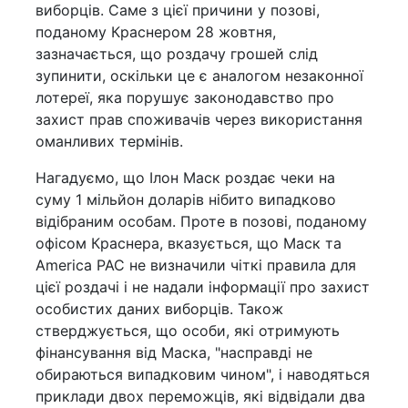
виборців. Саме з цієї причини у позові,
поданому Краснером 28 жовтня,
зазначається, що роздачу грошей слід
зупинити, оскільки це є аналогом незаконної
лотереї, яка порушує законодавство про
захист прав споживачів через використання
оманливих термінів.
Нагадуємо, що Ілон Маск роздає чеки на
суму 1 мільйон доларів нібито випадково
відібраним особам. Проте в позові, поданому
офісом Краснера, вказується, що Маск та
America PAC не визначили чіткі правила для
цієї роздачі і не надали інформації про захист
особистих даних виборців. Також
стверджується, що особи, які отримують
фінансування від Маска, "насправді не
обираються випадковим чином", і наводяться
приклади двох переможців, які відвідали два