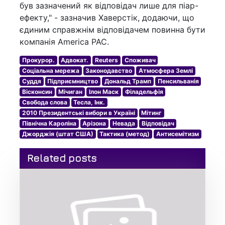
був зазначений як відповідач лише для піар-
ефекту," - зазначив Хаверстік, додаючи, що
єдиним справжнім відповідачем повинна бути
компанія America PAC.
Прокурор.
Адвокат.
Reuters
Споживач
Соціальна мережа
Законодавство
Атмосфера Землі
Суддя
Підприємництво
Дональд Трамп
Пенсильванія
Вісконсин
Мічиган
Ілон Маск
Філадельфія
Свобода слова
Тесла, Інк.
2010 Президентські вибори в Україні
Мітинг
Північна Кароліна
Арізона
Невада
Відповідач
Джорджія (штат США)
Тактика (метод)
Антисемітизм
Related posts