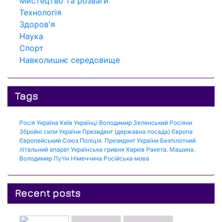
Мистецтво та розваги
Технологія
Здоров'я
Наука
Спорт
Навколишнє середовище
Tags
Росія
Україна
Київ
Українці
Володимир Зеленський
Росіяни
Збройні сили України
Президент (державна посада)
Європа
Європейський Союз
Поліція.
Президент України
Безпілотний
літальний апарат
Українська гривня
Харків
Ракета.
Машина.
Володимир Путін
Німеччина
Російська мова
Recent posts