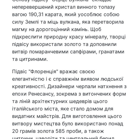
неперевершений кристал винного топазу
вагою 190,31 карата, який уособлює собою
силу Землі та міць вулкана, яка перетворила
магму на дорогоцінний камінь. Щоб
підкреслити природну красу мінералу, творці
підвісу використали золото та доповнили
витвір помаранчевими сапфірами, гранатами
та цитринами.
Підвіс "Флоренція" вражає своєю
елегантністю і є справжнім виявом людської
креативності. Дизайнери черпали натхнення з
епохи Ренесансу, зокрема з витончених форм
та ліній архітектурних шедеврів цього
італійського міста, яке стало домом для
видатних майстрів. Для виготовлення цього
витвору мистецтва було використано понад
20 грамів золота 585 проби, а також
цитрини, цаворіти та центральний берил