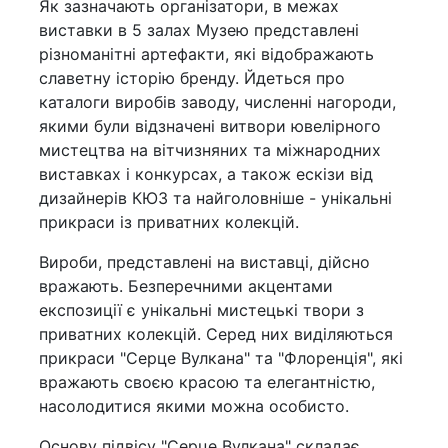
Як зазначають організатори, в межах
виставки в 5 залах Музею представлені
різноманітні артефакти, які відображають
славетну історію бренду. Йдеться про
каталоги виробів заводу, численні нагороди,
якими були відзначені витвори ювелірного
мистецтва на вітчизняних та міжнародних
виставках і конкурсах, а також ескізи від
дизайнерів КЮЗ та найголовніше - унікальні
прикраси із приватних колекцій.
Вироби, представлені на виставці, дійсно
вражають. Безперечними акцентами
експозиції є унікальні мистецькі твори з
приватних колекцій. Серед них виділяються
прикраси "Серце Вулкана" та "Флоренція", які
вражають своєю красою та елегантністю,
насолодитися якими можна особисто.
Основу підвісу "Серце Вулкана" складає