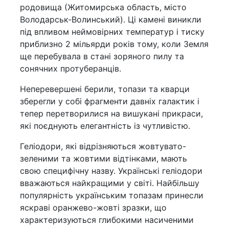
родовища (Житомирська область, місто
Володарськ-Волинський). Ці камені виникли
під впливом неймовірних температур і тиску
приблизно 2 мільярди років тому, коли Земля
ще перебувала в стані зоряного пилу та
сонячних протуберанців.
Неперевершені берили, топази та кварци
зберегли у собі фрагменти давніх галактик і
тепер перетворилися на вишукані прикраси,
які поєднують елегантність із чутливістю.
Геліодори, які відрізняються жовтувато-
зеленими та жовтими відтінками, мають
свою специфічну назву. Українські геліодори
вважаються найкращими у світі. Найбільшу
популярність українським топазам принесли
яскраві оранжево-жовті зразки, що
характеризуються глибокими насиченими