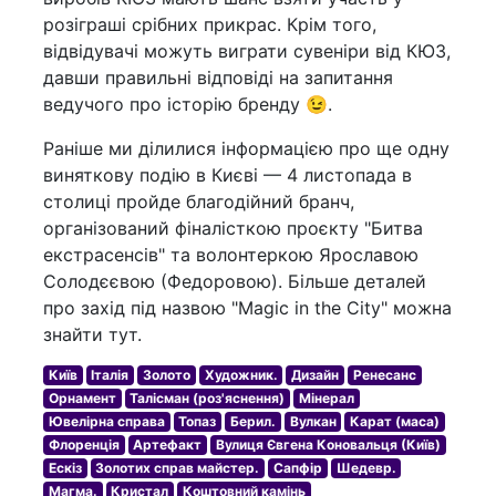
розіграші срібних прикрас. Крім того,
відвідувачі можуть виграти сувеніри від КЮЗ,
давши правильні відповіді на запитання
ведучого про історію бренду 😉.
Раніше ми ділилися інформацією про ще одну
виняткову подію в Києві — 4 листопада в
столиці пройде благодійний бранч,
організований фіналісткою проєкту "Битва
екстрасенсів" та волонтеркою Ярославою
Солодєєвою (Федоровою). Більше деталей
про захід під назвою "Magic in the City" можна
знайти тут.
Київ
Італія
Золото
Художник.
Дизайн
Ренесанс
Орнамент
Талісман (роз'яснення)
Мінерал
Ювелірна справа
Топаз
Берил.
Вулкан
Карат (маса)
Флоренція
Артефакт
Вулиця Євгена Коновальця (Київ)
Ескіз
Золотих справ майстер.
Сапфір
Шедевр.
Магма.
Кристал
Коштовний камінь