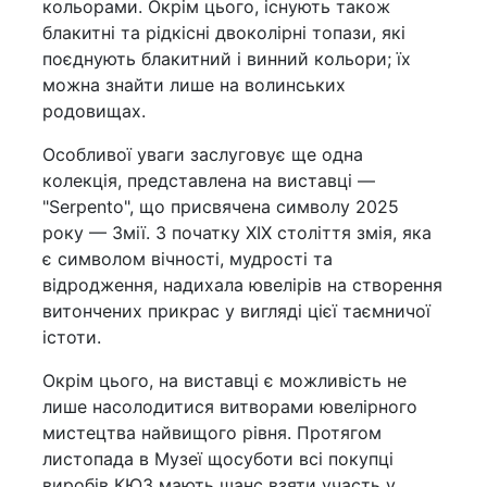
кольорами. Окрім цього, існують також
блакитні та рідкісні двоколірні топази, які
поєднують блакитний і винний кольори; їх
можна знайти лише на волинських
родовищах.
Особливої уваги заслуговує ще одна
колекція, представлена на виставці —
"Serpento", що присвячена символу 2025
року — Змії. З початку XIX століття змія, яка
є символом вічності, мудрості та
відродження, надихала ювелірів на створення
витончених прикрас у вигляді цієї таємничої
істоти.
Окрім цього, на виставці є можливість не
лише насолодитися витворами ювелірного
мистецтва найвищого рівня. Протягом
листопада в Музеї щосуботи всі покупці
виробів КЮЗ мають шанс взяти участь у