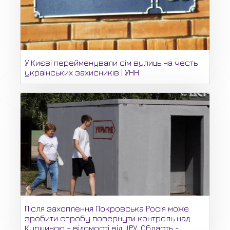
У Києві перейменували сім вулиць на честь
українських захисників | УНН
Після захоплення Покровська Росія може
зробити спробу повернути контроль над
Курщиною - відомості від ЦРУ. Область -