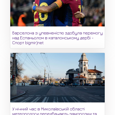
Барселона з упевненістю здобула перемогу
над Еспаньолом в каталонському дербі -
Спорт bigmir)net
У нічний час в Миколаївській області
метеорологи передбачають заморозки та