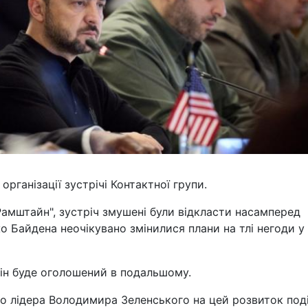
рганізації зустрічі Контактної групи.
Рамштайн", зустріч змушені були відкласти насамперед
 Байдена неочікувано змінилися плани на тлі негоди у
мін буде оголошений в подальшому.
го лідера Володимира Зеленського на цей розвиток под