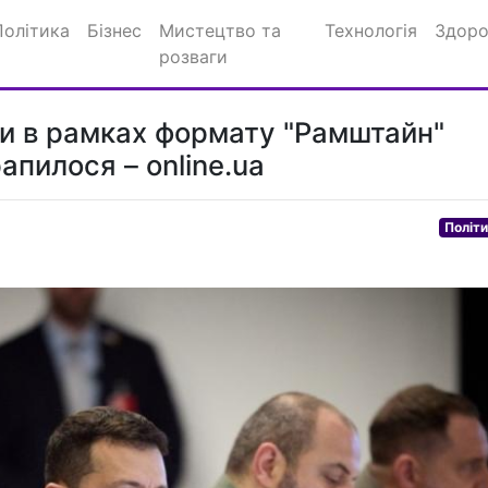
Політика
Бізнес
Мистецтво та
Технологія
Здоро
розваги
пи в рамках формату "Рамштайн"
апилося – online.ua
Політ