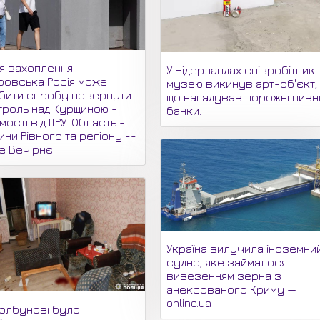
ля захоплення
У Нідерландах співробітник
ровська Росія може
музею викинув арт-об'єкт,
бити спробу повернути
що нагадував порожні пивн
троль над Курщиною -
банки.
мості від ЦРУ. Область -
ни Рівного та регіону --
не Вечірнє
Україна вилучила іноземни
судно, яке займалося
вивезенням зерна з
анексованого Криму —
online.ua
долбунові було