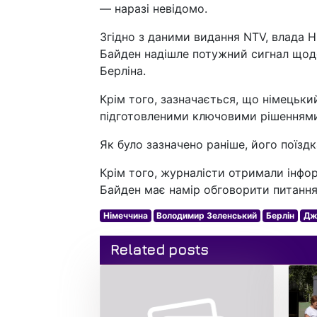
— наразі невідомо.
Згідно з даними видання NTV, влада 
Байден надішле потужний сигнал щодо 
Берліна.
Крім того, зазначається, що німецьк
підготовленими ключовими рішеннями
Як було зазначено раніше, його поїзд
Крім того, журналісти отримали інфор
Байден має намір обговорити питанн
Німеччина
Володимир Зеленський
Берлін
Дж
Related posts