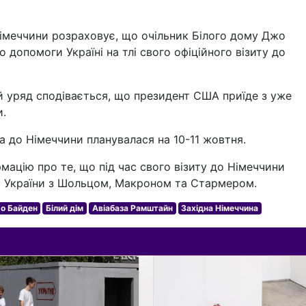
Німеччини розраховує, що очільник Білого дому Джо
допомоги Україні на тлі свого офіційного візиту до
ий уряд сподівається, що президент США приїде з уже
.
ка до Німеччини планувалася на 10-11 жовтня.
мацію про те, що під час свого візиту до Німеччини
я України з Шольцом, Макроном та Стармером.
о Байден
Білий дім
Авіабаза Рамштайн
Західна Німеччина