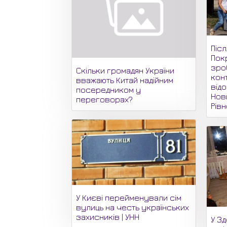
Піс
Пок
зро
Скільки громадян України
кон
вважають Китай надійним
відо
посередником у
Нови
переговорах?
Рів
У Києві перейменували сім
вулиць на честь українських
захисників | УНН
У З