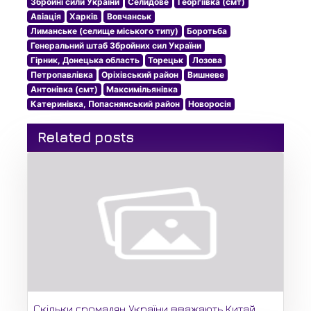
Збройні сили України
Селидове
Георгіївка (смт)
Авіація
Харків
Вовчанськ
Лиманське (селище міського типу)
Боротьба
Генеральний штаб Збройних сил України
Гірник, Донецька область
Торецьк
Лозова
Петропавлівка
Оріхівський район
Вишневе
Антонівка (смт)
Максимільянівка
Катеринівка, Попаснянський район
Новоросія
Related posts
Скільки громадян України вважають Китай