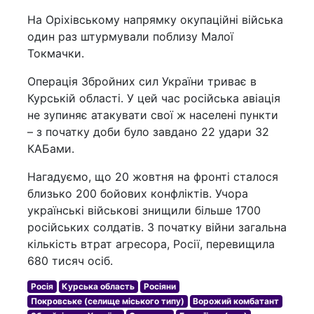
На Оріхівському напрямку окупаційні війська
один раз штурмували поблизу Малої
Токмачки.
Операція Збройних сил України триває в
Курській області. У цей час російська авіація
не зупиняє атакувати свої ж населені пункти
– з початку доби було завдано 22 удари 32
КАБами.
Нагадуємо, що 20 жовтня на фронті сталося
близько 200 бойових конфліктів. Учора
українські військові знищили більше 1700
російських солдатів. З початку війни загальна
кількість втрат агресора, Росії, перевищила
680 тисяч осіб.
Росія
Курська область
Росіяни
Покровське (селище міського типу)
Ворожий комбатант