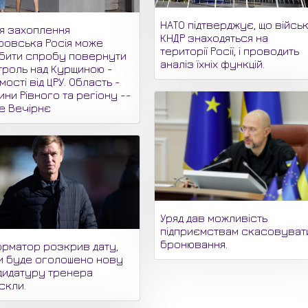
НАТО підтверджує, що війсь
ля захоплення
КНДР знаходяться на
ровська Росія може
території Росії, і проводить
бити спробу повернути
аналіз їхніх функцій.
троль над Курщиною -
мості від ЦРУ. Область -
ни Рівного та регіону --
не Вечірнє
Уряд дав можливість
підприємствам скасовуват
бронювання.
орматор розкрив дату,
и буде оголошено нову
дидатуру тренера
скли.