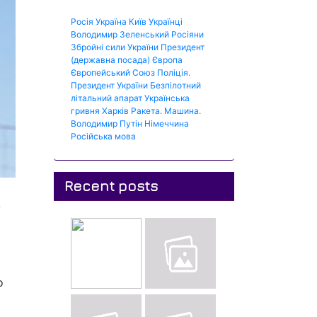
Росія
Україна
Київ
Українці
Володимир Зеленський
Росіяни
Збройні сили України
Президент
(державна посада)
Європа
Європейський Союз
Поліція.
Президент України
Безпілотний
літальний апарат
Українська
гривня
Харків
Ракета.
Машина.
Володимир Путін
Німеччина
Російська мова
Recent posts
у
о