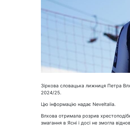
Зіркова словацька лижниця Петра Влх
2024/25.
Цю інформацію надає NeveItalia.
Влхова отримала розрив хрестоподібни
змагання в Ясні і досі не змогла відно