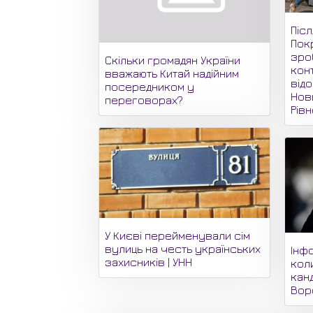
Піс
Пок
зро
Скільки громадян України
кон
вважають Китай надійним
відо
посередником у
Нови
переговорах?
Рів
У Києві перейменували сім
вулиць на честь українських
Інф
захисників | УНН
кол
кан
Вор