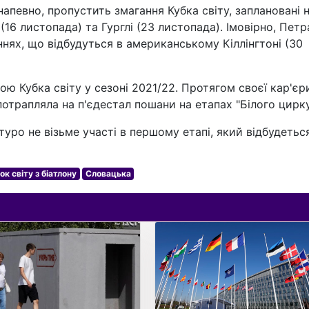
напевно, пропустить змагання Кубка світу, заплановані 
 (16 листопада) та Гурглі (23 листопада). Імовірно, Петр
нях, що відбудуться в американському Кіллінгтоні (30
ю Кубка світу у сезоні 2021/22. Протягом своєї кар'єр
потрапляла на п'єдестал пошани на етапах "Білого цирку
туро не візьме участі в першому етапі, який відбудетьс
ок світу з біатлону
Словацька