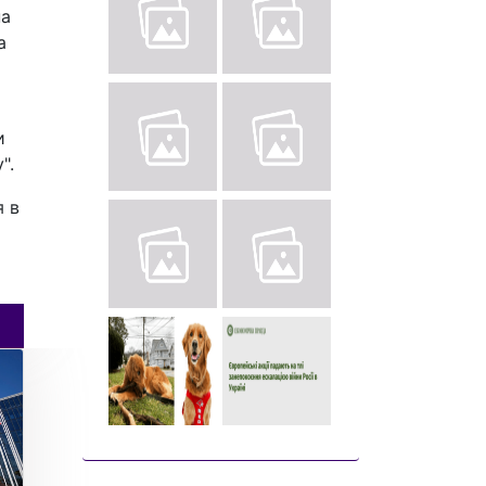
на
а
и
".
я в