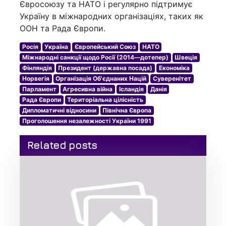
Євросоюзу та НАТО і регулярно підтримує
Україну в міжнародних організаціях, таких як
ООН та Рада Європи.
Росія
Україна
Європейський Союз
НАТО
Міжнародні санкції щодо Росії (2014—дотепер)
Швеція
Фінляндія
Президент (державна посада)
Економіка
Норвегія
Організація Об'єднаних Націй
Суверенітет
Парламент
Агресивна війна
Ісландія
Данія
Рада Європи
Територіальна цілісність
Дипломатичні відносини
Північна Європа
Проголошення незалежності України 1991
Related posts