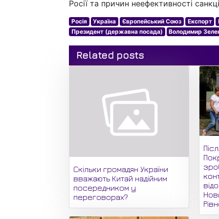
Росії та причин неефективності санкці
Росія
Україна
Європейський Союз
Експорт
Президент (державна посада)
Володимир Зеле
Related posts
Піс
Пок
зро
Скільки громадян України
кон
вважають Китай надійним
відо
посередником у
Нови
переговорах?
Рів