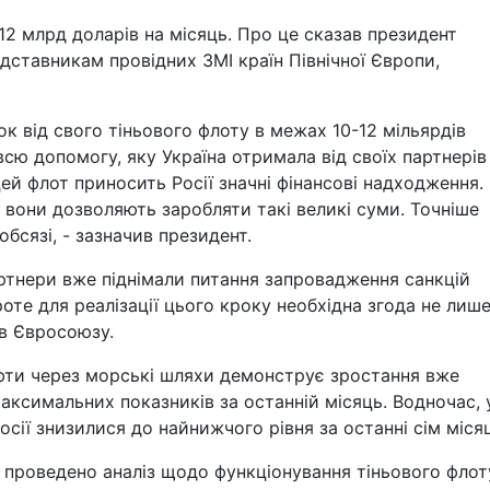
-12 млрд доларів на місяць. Про це сказав президент
дставникам провідних ЗМІ країн Північної Європи,
к від свого тіньового флоту в межах 10-12 мільярдів
сю допомогу, яку Україна отримала від своїх партнерів
ей флот приносить Росії значні фінансові надходження.
 вони дозволяють заробляти такі великі суми. Точніше
обсязі, - зазначив президент.
артнери вже піднімали питання запровадження санкцій
оте для реалізації цього кроку необхідна згода не лиш
ав Євросоюзу.
фти через морські шляхи демонструє зростання вже
аксимальних показників за останній місяць. Водночас, 
сії знизилися до найнижчого рівня за останні сім місяц
о проведено аналіз щодо функціонування тіньового флот