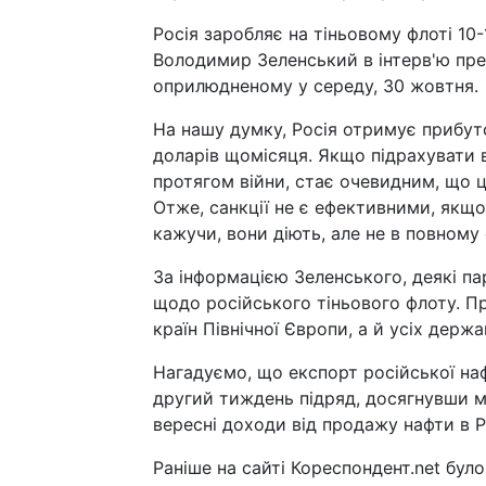
Росія заробляє на тіньовому флоті 10
Володимир Зеленський в інтерв'ю пре
оприлюдненому у середу, 30 жовтня.
На нашу думку, Росія отримує прибуто
доларів щомісяця. Якщо підрахувати в
протягом війни, стає очевидним, що ц
Отже, санкції не є ефективними, якщо
кажучи, вони діють, але не в повному 
За інформацією Зеленського, деякі п
щодо російського тіньового флоту. Пр
країн Північної Європи, а й усіх держ
Нагадуємо, що експорт російської на
другий тиждень підряд, досягнувши м
вересні доходи від продажу нафти в Ро
Раніше на сайті Кореспондент.net бул