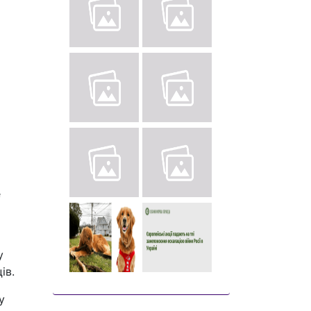
е
у
ів.
у