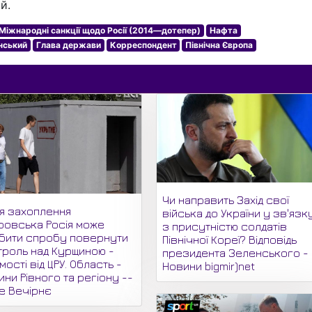
й.
Міжнародні санкції щодо Росії (2014—дотепер)
Нафта
нський
Глава держави
Корреспондент
Північна Європа
Чи направить Захід свої
ля захоплення
війська до України у зв'язк
ровська Росія може
з присутністю солдатів
бити спробу повернути
Північної Кореї? Відповідь
троль над Курщиною -
президента Зеленського -
мості від ЦРУ. Область -
Новини bigmir)net
ни Рівного та регіону --
не Вечірнє