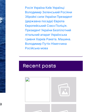
Росія
Україна
Київ
Українці
Володимир Зеленський
Росіяни
Збройні сили України
Президент
(державна посада)
Європа
Європейський Союз
Поліція.
Президент України
Безпілотний
літальний апарат
Українська
гривня
Харків
Ракета.
Машина.
Володимир Путін
Німеччина
Російська мова
Recent posts
а