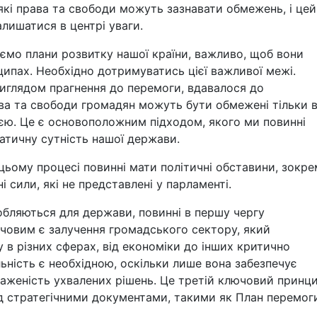
 які права та свободи можуть зазнавати обмежень, і цей
лишатися в центрі уваги.
юємо плани розвитку нашої країни, важливо, щоб вони
ипах. Необхідно дотримуватись цієї важливої межі.
виглядом прагнення до перемоги, вдавалося до
ава та свободи громадян можуть бути обмежені тільки 
ією. Це є основоположним підходом, якого ми повинні
тичну сутність нашої держави.
цьому процесі повинні мати політичні обставини, зокр
і сили, які не представлені у парламенті.
бляються для держави, повинні в першу чергу
ючовим є залучення громадського сектору, який
 в різних сферах, від економіки до інших критично
льність є необхідною, оскільки лише вона забезпечує
зваженість ухвалених рішень. Це третій ключовий принци
д стратегічними документами, такими як План перемог