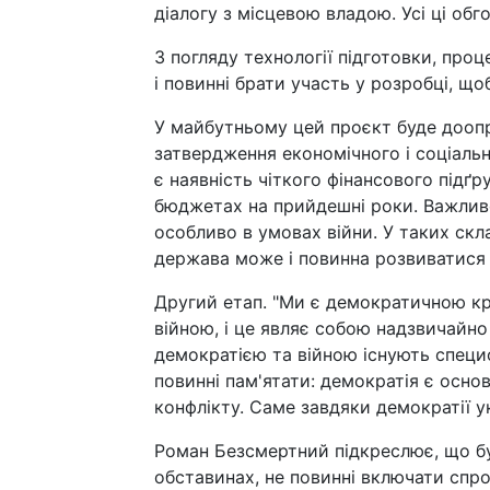
діалогу з місцевою владою. Усі ці обг
З погляду технології підготовки, проц
і повинні брати участь у розробці, щ
У майбутньому цей проєкт буде дооп
затвердження економічного і соціаль
є наявність чіткого фінансового підґр
бюджетах на прийдешні роки. Важлив
особливо в умовах війни. У таких ск
держава може і повинна розвиватися 
Другий етап. "Ми є демократичною краї
війною, і це являє собою надзвичайн
демократією та війною існують специфі
повинні пам'ятати: демократія є осно
конфлікту. Саме завдяки демократії у
Роман Безсмертний підкреслює, що буд
обставинах, не повинні включати спр