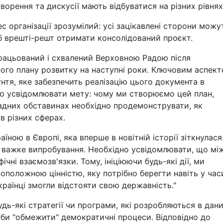
оворення та дискусії мають відбуватися на різних рівнях
ес організації зрозумілий: усі зацікавлені сторони можу
об врешті-решт отримати консолідований проєкт.
рацьований і схвалений Верховною Радою після
ного плану розвитку на наступні роки. Ключовим аспек
унтя, яке забезпечить реалізацію цього документа в
о усвідомлювати мету: чому ми створюємо цей план,
ладних обставинах необхідно продемонструвати, як
в різних сферах.
ною в Європі, яка вперше в новітній історії зіткнулася
о важке випробування. Необхідно усвідомлювати, що мі
чні взаємозв'язки. Тому, ініціюючи будь-які дії, ми
воположною цінністю, яку потрібно берегти навіть у час
країнці змогли відстояти свою державність."
ь-які стратегії чи програми, які розробляються в дан
оби "обмежити" демократичні процеси. Відповідно до