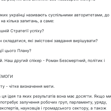
ких українці називають суспільними авторитетами, до
на кілька запитань, а саме:
ній Стратегії успіху?
н складатися, які змістовні завдання вирішувати?
ції цього Плану?
. Наш другий спікер - Роман Безсмертний, політик і
РЕМОГИ
у - чітке визначення мети.
 ця ідея та яких результатів вона має досягти. Якщо м
потребує залучення робочих груп, парламенту, уряду,
експертів, науковців і громадського сектору, а також