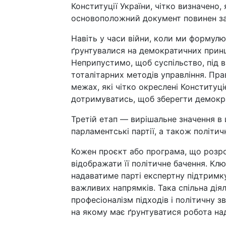
Конституції України, чітко визначено,
основоположний документ повинен за
Навіть у часи війни, коли ми формул
ґрунтувалися на демократичних принц
Неприпустимо, щоб суспільство, під 
тоталітарних методів управління. Пр
межах, які чітко окреслені Конституц
дотримуватись, щоб зберегти демокра
Третій етап — вирішальне значення в 
парламентські партії, а також політичн
Кожен проєкт або програма, що розро
відображати її політичне бачення. Кл
надаватиме парті експертну підтримку
важливих напрямків. Така спільна дія
професіоналізм підходів і політичну 
на якому має ґрунтуватися робота на