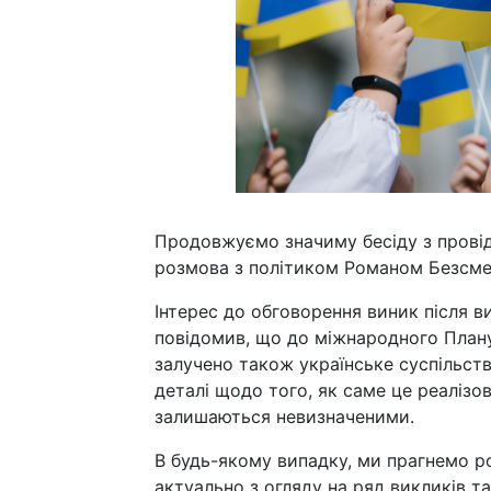
Продовжуємо значиму бесіду з провід
розмова з політиком Романом Безсме
Інтерес до обговорення виник після 
повідомив, що до міжнародного Плану
залучено також українське суспільст
деталі щодо того, як саме це реалізов
залишаються невизначеними.
В будь-якому випадку, ми прагнемо р
актуально з огляду на ряд викликів т