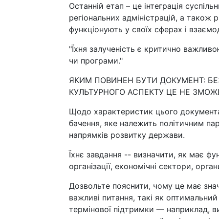
Останній етап – це інтеграція суспільн
регіональних адміністрацій, а також р
функціонують у своїх сферах і взаєм
"Їхня залученість є критично важливо
чи програми."
ЯКИМ ПОВИНЕН БУТИ ДОКУМЕНТ: БЕ
КУЛЬТУРНОГО АСПЕКТУ ЦЕ НЕ ЗМОЖ
Щодо характеристик цього документа,
бачення, яке належить політичним пар
напрямків розвитку держави.
Їхнє завдання -- визначити, як має фу
організації, економічні сектори, орга
Дозвольте пояснити, чому це має знач
важливі питання, такі як оптимальний 
термінової підтримки — наприклад, ви