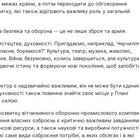
 в межах країни, а потім переходити до обговорення
итку, які також відіграють важливу роль у загальній
а безпека та оборона -- це не лише зброя та армія.
истецтва, духовності. Пригадаємо, наприклад, Черчилля
власне, боремося?" Культура, театр, музика, живопис,
ння. Війна, безумовно, колись завершиться, але культур
даючи істину та формуючи нові покоління, щоб запобігт
ктор є надзвичайно важливим, він не може бути єдин
уховності також повинна знайти своє місце у Плані
 силою.
 розвитку вітчизняного оборонно-промислового компле
рення власних озброєнь є критично важливим завданням
ансові ресурси, а також наукові та виробничі потужності
кі саме види озброєння потрібні, в яких обсягах і в які