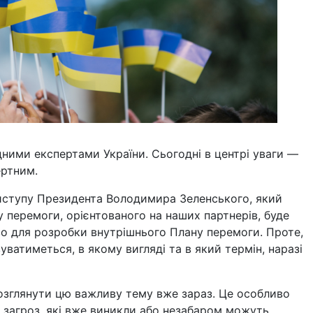
ними експертами України. Сьогодні в центрі уваги —
ртним.
виступу Президента Володимира Зеленського, який
 перемоги, орієнтованого на наших партнерів, буде
во для розробки внутрішнього Плану перемоги. Проте,
уватиметься, в якому вигляді та в який термін, наразі
озглянути цю важливу тему вже зараз. Це особливо
а загроз, які вже виникли або незабаром можуть