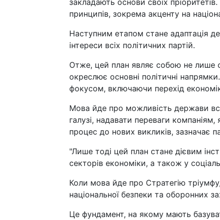
закладають основи своїх пріоритетів.
принципів, зокрема акценту на націона
Наступним етапом стане адаптація де
інтереси всіх політичних партій.
Отже, цей план являє собою не лише с
окреслює основні політичні напрямки
фокусом, включаючи перехід економік
Мова йде про можливість держави вс
галузі, надавати переваги компаніям,
процес до нових викликів, зазначає п
"Лише тоді цей план стане дієвим ін
секторів економіки, а також у соціальн
Коли мова йде про Стратегію тріумфу
національної безпеки та оборонних за
Це фундамент, на якому мають базуват