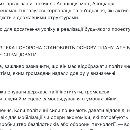
их організацій, таких як Асоціація міст, Асоціація
ізноманітні галузеві корпорації та об'єднання, які актив
одіють з державними структурами.
ю для досягнення успіху в реалізації будь-якого проект
ЗПЕКА І ОБОРОНА СТАНОВЛЯТЬ ОСНОВУ ПЛАНУ, АЛЕ 
Е СПРАЦЮВАТИ.
 важливо зазначити, що він має відображати політичн
тіям, яким громадяни надали довіру у визначенні
нкціонувати держава та її інститути, громадські
ни влади й місцеве самоврядування в умовах війни.
ення. Коли політичні сили починають давати відповіді н
вік для мобілізації чи сфери економіки, які потребують
робництво безпілотників або оборонні технології, — в