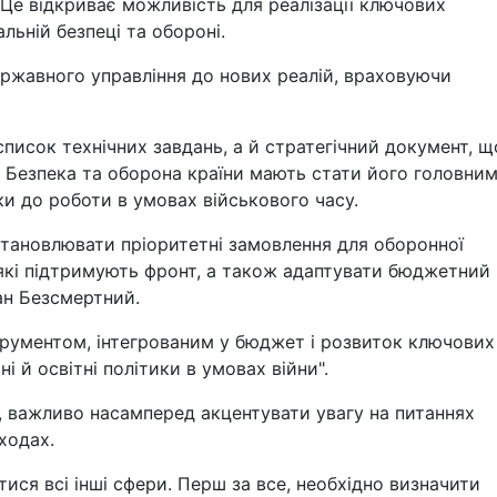
 Це відкриває можливість для реалізації ключових
льній безпеці та обороні.
ржавного управління до нових реалій, враховуючи
писок технічних завдань, а й стратегічний документ, щ
. Безпека та оборона країни мають стати його головни
и до роботи в умовах військового часу.
тановлювати пріоритетні замовлення для оборонної
 які підтримують фронт, а також адаптувати бюджетний
ан Безсмертний.
струментом, інтегрованим у бюджет і розвиток ключових
і й освітні політики в умовах війни".
, важливо насамперед акцентувати увагу на питаннях
ходах.
ися всі інші сфери. Перш за все, необхідно визначити