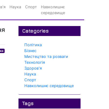
в'я
Наука
Спорт
Навколишнє
середовище
ня
Categories
Політика
Бізнес
ика
Мистецтво та розваги
Технологія
Здоров'я
Наука
Спорт
Навколишнє середовище
Tags