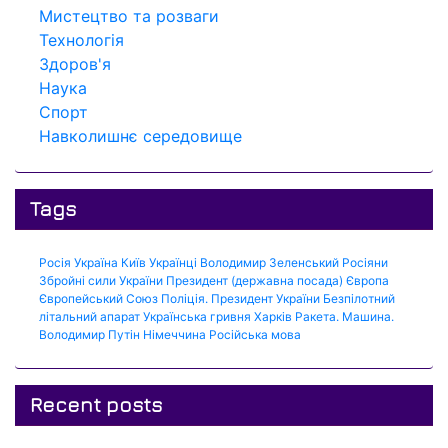
Мистецтво та розваги
Технологія
Здоров'я
Наука
Спорт
Навколишнє середовище
Tags
Росія
Україна
Київ
Українці
Володимир Зеленський
Росіяни
Збройні сили України
Президент (державна посада)
Європа
Європейський Союз
Поліція.
Президент України
Безпілотний
літальний апарат
Українська гривня
Харків
Ракета.
Машина.
Володимир Путін
Німеччина
Російська мова
Recent posts