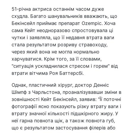
51-річна актриса останнім часом дуже
схудла. Багато шанувальників вважають, що
Бекінсейл приймає препарат Ozempic. Хоча
сама Кейт неодноразово спростовувала ці
чутки і заявляла, що її недавня втрата ваги
стала результатом розриву стравоходу,
через який вона не могла нормально
харчуватися. Крім того, за її словами,
"ситуація ускладнилася стресом і горем" від
втрати вітчима Роя Баттерсбі.
Однак, пластичний хірург, доктор Денніс
Шімпф з Чарльстона, проаналізувавши зміни в
зовнішності Кейт Бекінсейл, заявив: "Її поточні
фотографії ясно показують різку втрату ваги і
втрату значної кількості підшкірного жиру. У
неї гарна повнота щік, а також повнота губ,
що є результатом застосування філерів або