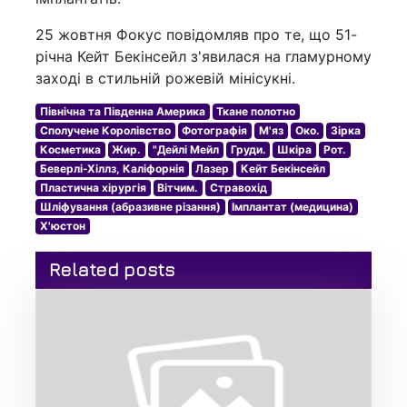
25 жовтня Фокус повідомляв про те, що 51-
річна Кейт Бекінсейл з'явилася на гламурному
заході в стильній рожевій мінісукні.
Північна та Південна Америка
Ткане полотно
Сполучене Королівство
Фотографія
М'яз
Око.
Зірка
Косметика
Жир.
"Дейлі Мейл
Груди.
Шкіра
Рот.
Беверлі-Хіллз, Каліфорнія
Лазер
Кейт Бекінсейл
Пластична хірургія
Вітчим.
Стравохід
Шліфування (абразивне різання)
Імплантат (медицина)
Х'юстон
Related posts