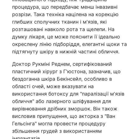
процедура, що передбачає менш інвазивні
розрізи. Така техніка націлена на корекцію
глибших сполучних тканин і м'язів, які
розташовані навколо рота та щелепи. На
думку лікаря, це може пояснити її ідеально
окреслену лінію підборіддя, елегантні щоки та
підтягнуту шкіру в нижній частині обличчя.
Доктор Рукміні Реднем, сертифікований
пластичний хірург з Г'юстона, зазначив, що
бездоганна шкіра Бекінсейл, особливо в
області очей, може вказувати на
використання ботоксу для "паралізації м'язів
обличчя" або лазерного шліфування для
вирівнювання дрібних зморшок. Він також
висловив припущення, що акторка з "Ван
Гельсінга" могла провести процедуру
збільшення грудей з використанням
імплантатів.