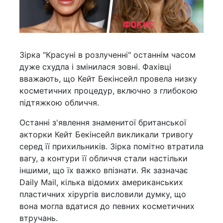
Зірка "Красуні в розлученні" останнім часом
дуже схудла і змінилася зовні. Фахівці
вважають, що Кейт Бекінсейл провела низку
косметичних процедур, включно з глибокою
підтяжкою обличчя.
Останні з'явлення знаменитої британської
акторки Кейт Бекінсейл викликали тривогу
серед її прихильників. Зірка помітно втратила
вагу, а контури її обличчя стали настільки
іншими, що їх важко впізнати. Як зазначає
Daily Mail, кілька відомих американських
пластичних хірургів висловили думку, що
вона могла вдатися до певних косметичних
втручань.