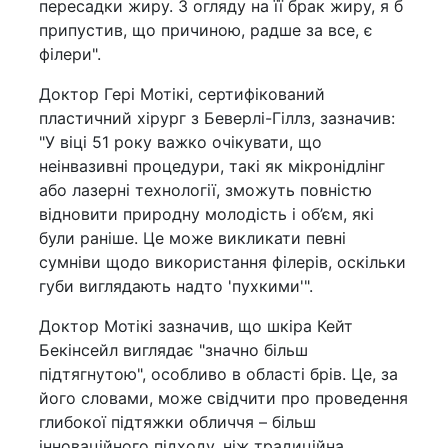
пересадки жиру. З огляду на її брак жиру, я б
припустив, що причиною, радше за все, є
філери".
Доктор Гері Мотікі, сертифікований
пластичний хірург з Беверлі-Гіллз, зазначив:
"У віці 51 року важко очікувати, що
неінвазивні процедури, такі як мікронідлінг
або лазерні технології, зможуть повністю
відновити природну молодість і об’єм, які
були раніше. Це може викликати певні
сумніви щодо використання філерів, оскільки
губи виглядають надто 'пухкими'".
Доктор Мотікі зазначив, що шкіра Кейт
Бекінсейл виглядає "значно більш
підтягнутою", особливо в області брів. Це, за
його словами, може свідчити про проведення
глибокої підтяжки обличчя – більш
інноваційного підходу, ніж традиційна