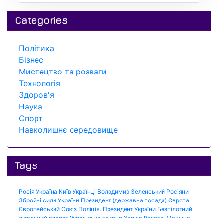
Categories
Політика
Бізнес
Мистецтво та розваги
Технологія
Здоров'я
Наука
Спорт
Навколишнє середовище
Tags
Росія
Україна
Київ
Українці
Володимир Зеленський
Росіяни
Збройні сили України
Президент (державна посада)
Європа
Європейський Союз
Поліція.
Президент України
Безпілотний
літальний апарат
Українська гривня
Харків
Ракета.
Машина.