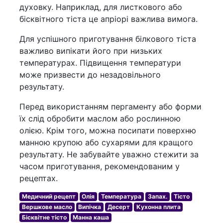
духовку. Наприклад, для листкового або
бісквітного тіста це апріорі важлива вимога.
Для успішного приготування білкового тіста
важливо випікати його при низьких
температурах. Підвищення температури
може призвести до незадовільного
результату.
Перед використанням пергаменту або форми
їх слід обробити маслом або рослинною
олією. Крім того, можна посипати поверхню
манною крупою або сухарями для кращого
результату. Не забувайте уважно стежити за
часом приготування, рекомендованим у
рецептах.
Медичний рецепт
Олія
Температура
Запах.
Тісто
Вершкове масло
Випічка
Десерт
Кухонна плита
Бісквітне тісто
Манна каша