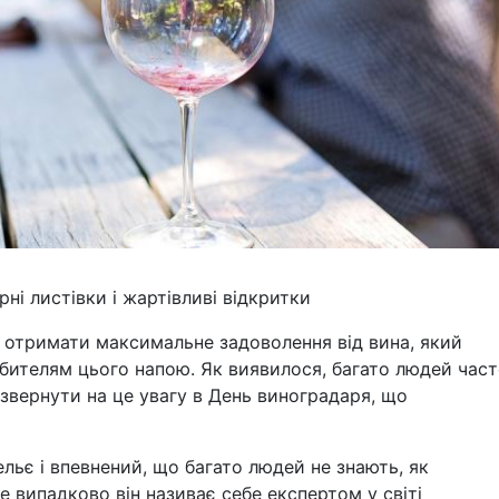
ні листівки і жартівливі відкритки
 отримати максимальне задоволення від вина, який
бителям цього напою. Як виявилося, багато людей час
звернути на це увагу в День виноградаря, що
ельє і впевнений, що багато людей не знають, як
 випадково він називає себе експертом у світі