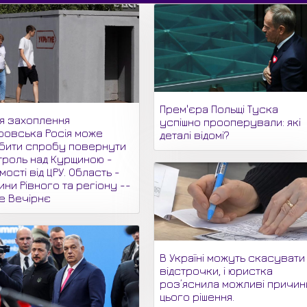
Прем'єра Польщі Туска
ля захоплення
успішно прооперували: які
ровська Росія може
деталі відомі?
бити спробу повернути
троль над Курщиною -
мості від ЦРУ. Область -
ни Рівного та регіону --
не Вечірнє
В Україні можуть скасувати
відстрочки, і юристка
роз’яснила можливі причин
цього рішення.