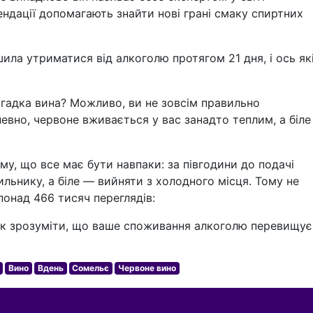
ндації допомагають знайти нові грані смаку спиртних
ішила утриматися від алкоголю протягом 21 дня, і ось як
агадка вина? Можливо, ви не зовсім правильно
певно, червоне вживається у вас занадто теплим, а біле
му, що все має бути навпаки: за півгодини до подачі
льнику, а біле — вийняти з холодного місця. Тому не
понад 466 тисяч переглядів:
Як зрозуміти, що ваше споживання алкоголю перевищує
Вино
Вдень
Сомельє
Червоне вино