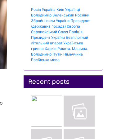
Росія
Україна
Київ
Українці
Володимир Зеленський
Росіяни
Збройні сили України
Президент
(державна посада)
Європа
Європейський Союз
Поліція.
Президент України
Безпілотний
літальний апарат
Українська
гривня
Харків
Ракета.
Машина.
Володимир Путін
Німеччина
Російська мова
Recent posts
то