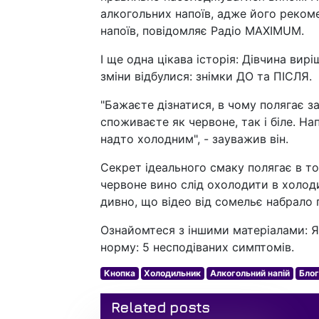
алкогольних напоїв, адже його рекоме
напоїв, повідомляє Радіо MAXIMUM.
І ще одна цікава історія: Дівчина вир
зміни відбулися: знімки ДО та ПІСЛЯ.
"Бажаєте дізнатися, в чому полягає з
споживаєте як червоне, так і біле. На
надто холодним", - зауважив він.
Секрет ідеального смаку полягає в то
червоне вино слід охолодити в холоди
дивно, що відео від сомельє набрало 
Ознайомтеся з іншими матеріалами: 
норму: 5 несподіваних симптомів.
Кнопка
Холодильник
Алкогольний напій
Блог
Related posts