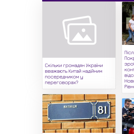
Піс
Пок
зро
Скільки громадян України
кон
вважають Китай надійним
відо
посередником у
Нови
переговорах?
Рів