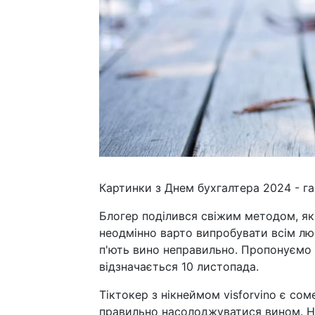
Картинки з Днем бухгалтера 2024 - гар
Блогер поділився свіжим методом, як
неодмінно варто випробувати всім лю
п'ють вино неправильно. Пропонуємо 
відзначається 10 листопада.
Тіктокер з нікнеймом visforvino є сом
правильно насолоджуватися вином. Не